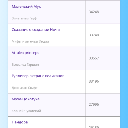
Маленький Мук
34248
Вильгельм Гауф
Сказание о создании Ночи
33748
Мифы и легенды Индии
Attalea princeps
33557
Всеволод Гаршин
Гулливер в стране великанов
33196
Джонатан Свифт
Муха-Цокотуха
27996
Корней Чуковский
Пандора
26189