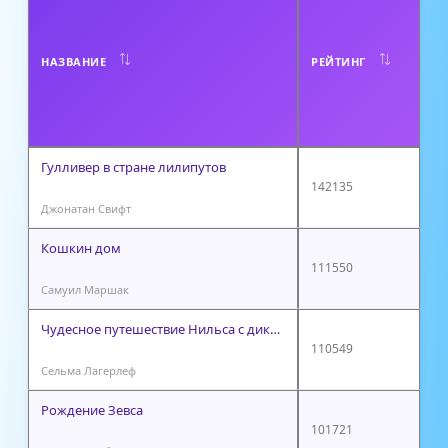
В
Т
НАЗВАНИЕ
РЕЙТИНГ
О
Р
Гулливер в стране лилипутов
142135
Джонатан Свифт
Кошкин дом
111550
Самуил Маршак
Чудесное путешествие Нильса с дикими гусями
110549
Сельма Лагерлеф
Рождение Зевса
101721