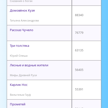
Сказания о богах
Домовёнок Кузя
88340
Татьяна Александрова
Рассказ Чучело
76779
Три толстяка
63135
Юрий Олеша
Лесные и водные жители
56405
Мифы Древней Руси
Карлик Нос
55391
Вильгельм Гауф
Прометей