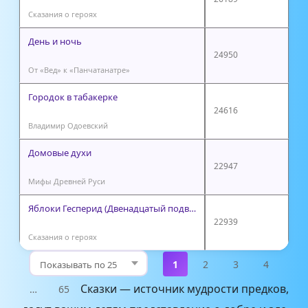
Сказания о героях
День и ночь
24950
От «Вед» к «Панчатанатре»
Городок в табакерке
24616
Владимир Одоевский
Домовые духи
22947
Мифы Древней Руси
Яблоки Гесперид (Двенадцатый подвиг)
22939
Сказания о героях
1
2
3
4
Сказки — источник мудрости предков,
…
65