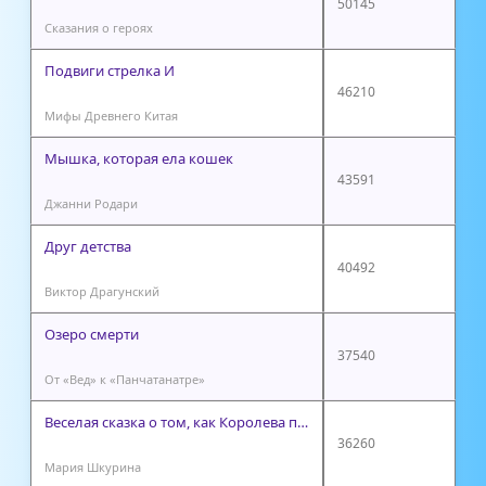
50145
Сказания о героях
Подвиги стрелка И
46210
Мифы Древнего Китая
Мышка, которая ела кошек
43591
Джанни Родари
Друг детства
40492
Виктор Драгунский
Озеро смерти
37540
От «Вед» к «Панчатанатре»
Веселая сказка о том, как Королева потеряла корону
36260
Мария Шкурина