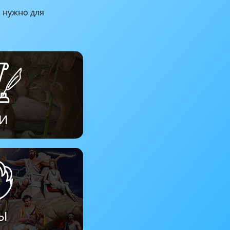
о нужно для
И
Ы