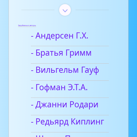
Зарубежные авторы
- Андерсен Г.Х.
- Братья Гримм
- Вильгельм Гауф
- Гофман Э.Т.А.
- Джанни Родари
- Редьярд Киплинг