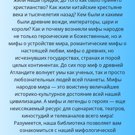
жили наши предки, до того как было принято
христианство? Как жили китайские крестьяне
века и тысячелетия назад? Кем были и какими
были древние вожди, императоры, цари и
короли? Как и почему возникли мифы народов
не только героические и божественные, но и
мифы о устройстве мира, романтические мифы о
настоящей любви, мифы о древних, но
исчезнувших государствах, странах и порой
целых континентах. До сих пор миф о древней
Атландите волнует умы как ученых, так и просто
любознательных людей всей планеты. Мифы
народов мира — это воистину величайшее
историко-культурное достояние всей нашей
цивилизации. А мифы и легенды о героях — еще
неиссякаемый ресурс для сценаристов, театров,
киностудий и телеканалов всего мира!
Разумеется, наша библиотека позволяет вам
ознакомиться с нашей мифологической