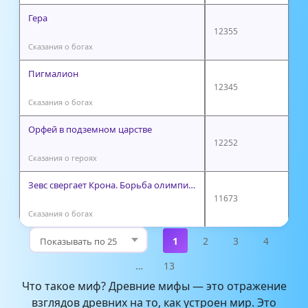
Гера
12355
Сказания о богах
Пигмалион
12345
Сказания о богах
Орфей в подземном царстве
12252
Сказания о героях
Зевс свергает Крона. Борьба олимпийцев с титанами
11673
Сказания о богах
1
2
3
4
…
13
Что такое миф? Древние мифы — это отражение
взглядов древних на то, как устроен мир. Это