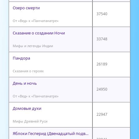
Озеро смерти
37540
От «Вед» к «Панчатанатре»
Сказание о создании Ночи
33748
Мифы и легенды Индии
Пандора
26189
Сказания о героях
День и ночь
24950
От «Вед» к «Панчатанатре»
Домовые духи
22947
Мифы Древней Руси
Яблоки Гесперид (Двенадцатый подвиг)