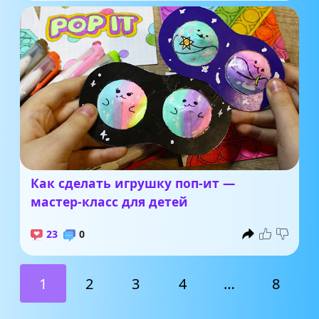
Как сделать игрушку поп-ит —
мастер-класс для детей
23
0
1
2
3
4
…
8