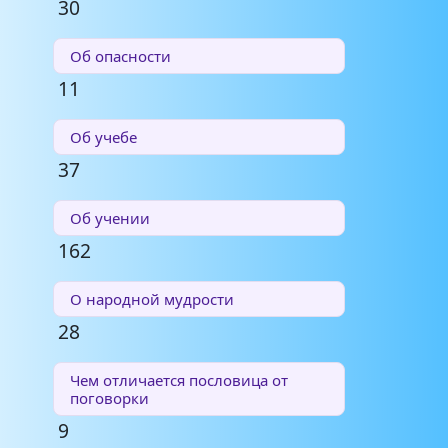
30
Об опасности
11
Об учебе
37
Об учении
162
О народной мудрости
28
Чем отличается пословица от
поговорки
9