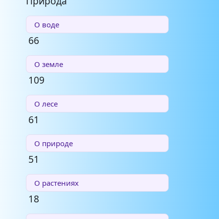
Природа
О воде
66
О земле
109
О лесе
61
О природе
51
О растениях
18