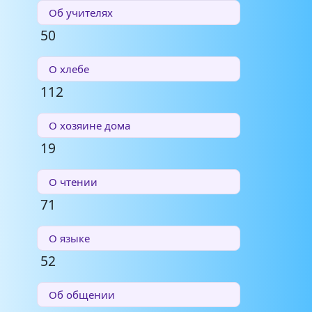
Об учителях
50
О хлебе
112
О хозяине дома
19
О чтении
71
О языке
52
Об общении