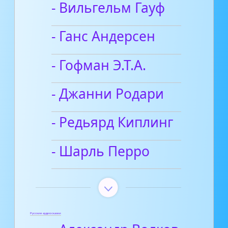
- Вильгельм Гауф
- Ганс Андерсен
- Гофман Э.Т.А.
- Джанни Родари
- Редьярд Киплинг
- Шарль Перро
Русские аудиосказки