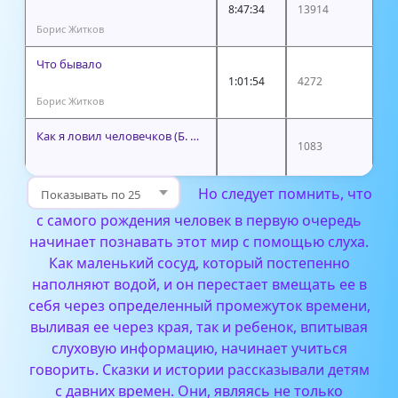
8:47:34
13914
Борис Житков
Что бывало
1:01:54
4272
Борис Житков
Как я ловил человечков (Б. Житков)
1083
Но следует помнить, что
с самого рождения человек в первую очередь
начинает познавать этот мир с помощью слуха.
Как маленький сосуд, который постепенно
наполняют водой, и он перестает вмещать ее в
себя через определенный промежуток времени,
выливая ее через края, так и ребенок, впитывая
слуховую информацию, начинает учиться
говорить.
Сказки и истории рассказывали детям
с давних времен. Они, являясь не только