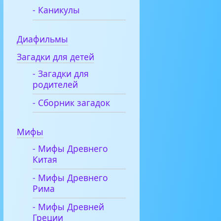
- Каникулы
Диафильмы
Загадки для детей
- Загадки для
родителей
- Сборник загадок
Мифы
- Мифы Древнего
Китая
- Мифы Древнего
Рима
- Мифы Древней
Греции