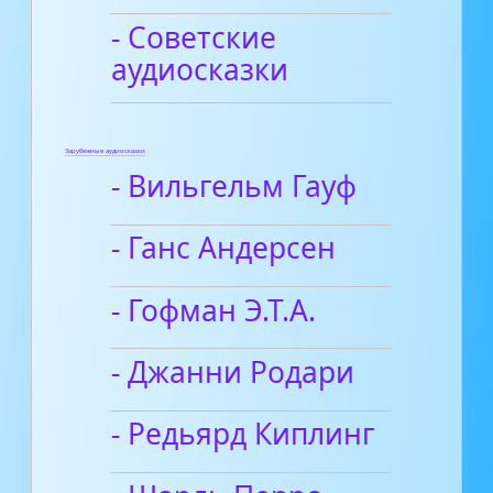
- Советские
аудиосказки
Зарубежные аудиосказки
- Вильгельм Гауф
- Ганс Андерсен
- Гофман Э.Т.А.
- Джанни Родари
- Редьярд Киплинг