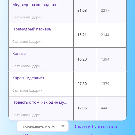
Медведь на воеводстве
31:03
2217
Салтыков-Щедрин
Премудрый пескарь
15:21
2144
Салтыков-Щедрин
Коняга
16:20
1394
Салтыков-Щедрин
Карась-идеалист
27:50
1379
Салтыков-Щедрин
Повесть о том, как один мужик двух генералов прокормил
19:35
444
Салтыков-Щедрин
Сказки Салтыкова-