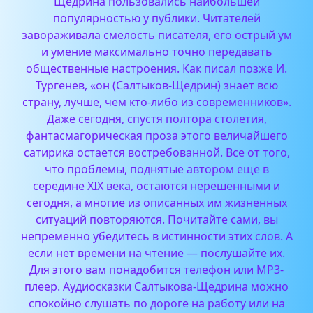
Щедрина пользовались наибольшей
популярностью у публики. Читателей
завораживала смелость писателя, его острый ум
и умение максимально точно передавать
общественные настроения. Как писал позже И.
Тургенев, «он (Салтыков-Щедрин) знает всю
страну, лучше, чем кто-либо из современников».
Даже сегодня, спустя полтора столетия,
фантасмагорическая проза этого величайшего
сатирика остается востребованной. Все от того,
что проблемы, поднятые автором еще в
середине XIX века, остаются нерешенными и
сегодня, а многие из описанных им жизненных
ситуаций повторяются. Почитайте сами, вы
непременно убедитесь в истинности этих слов. А
если нет времени на чтение — послушайте их.
Для этого вам понадобится телефон или MP3-
плеер. Аудиосказки Салтыкова-Щедрина можно
спокойно слушать по дороге на работу или на