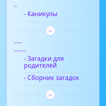
Блог
- Каникулы
Диафильмы
Загадки для детей
- Загадки для
родителей
- Сборник загадок