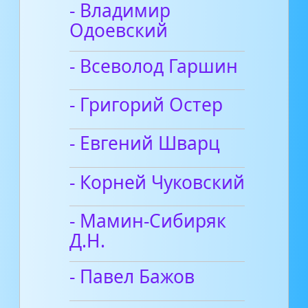
- Владимир
Одоевский
- Всеволод Гаршин
- Григорий Остер
- Евгений Шварц
- Корней Чуковский
- Мамин-Сибиряк
Д.Н.
- Павел Бажов