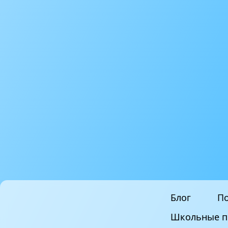
Блог
По
Школьные п