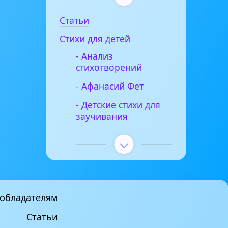
Статьи
Стихи для детей
- Анализ
стихотворений
- Афанасий Фет
- Детские стихи для
заучивания
обладателям
Статьи