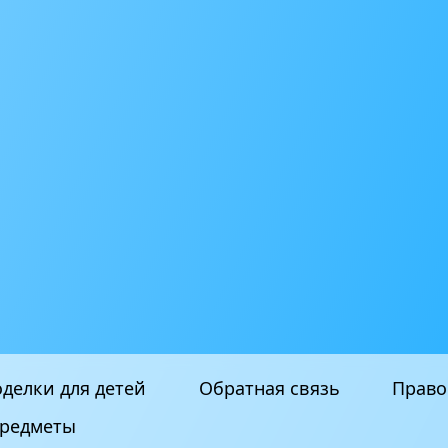
делки для детей
Обратная связь
Право
редметы