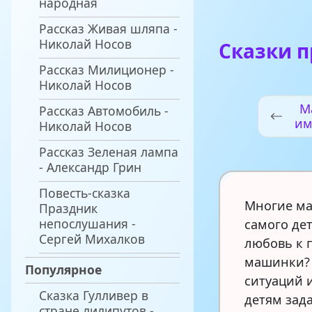
народная
Рассказ Живая шляпа -
Николай Носов
Сказки 
Рассказ Милиционер -
Николай Носов
М
Рассказ Автомобиль -
им
Николай Носов
Рассказ Зеленая лампа
- Александр Грин
Повесть-сказка
Многие ма
Праздник
непослушания -
самого дет
Сергей Михалков
любовь к 
машинки?
Популярное
ситуаций 
Сказка Гулливер в
детям зад
стране лилипутов -