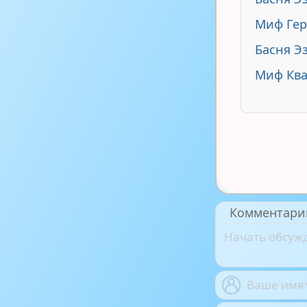
Миф Ге
Басня Э
Миф Ква
Комментари