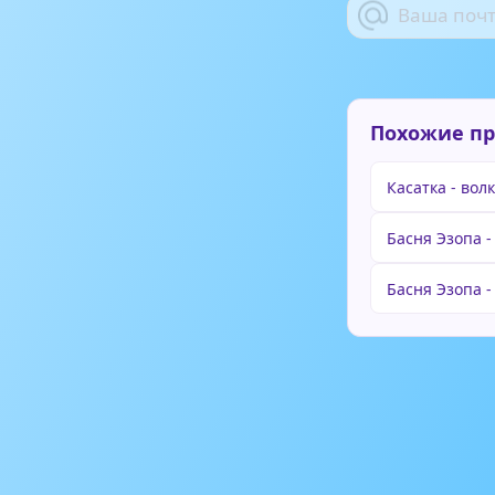
Похожие п
Касатка - волк
Басня Эзопа -
Басня Эзопа 