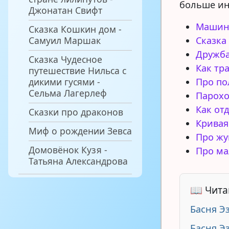
больше ин
Джонатан Свифт
Машин
Сказка Кошкин дом -
Самуил Маршак
Сказка
Дружб
Сказка Чудесное
Как тр
путешествие Нильса с
дикими гусями -
Про по
Сельма Лагерлеф
Парох
Как от
Сказки про драконов
Кривая
Миф о рождении Зевса
Про жу
Домовёнок Кузя -
Про ма
Татьяна Александрова
📖 Чита
Басня Э
Басня Э