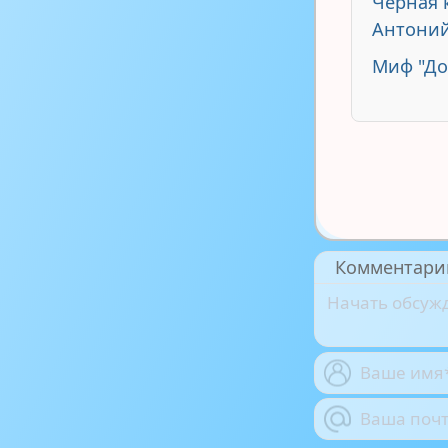
Черная 
Антоний
Миф "До
Комментари