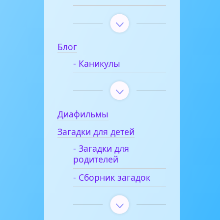
Блог
- Каникулы
Диафильмы
Загадки для детей
- Загадки для
родителей
- Сборник загадок