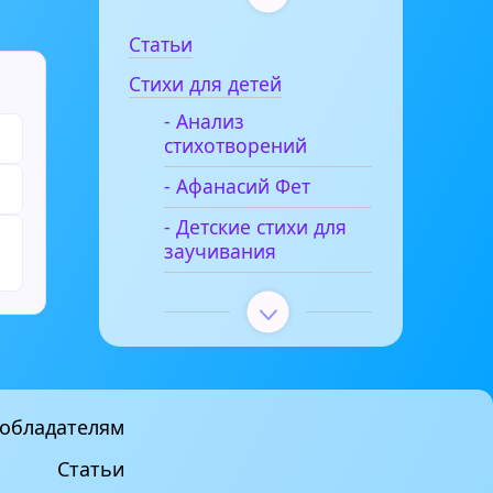
Статьи
Стихи для детей
- Анализ
стихотворений
- Афанасий Фет
- Детские стихи для
заучивания
обладателям
Статьи