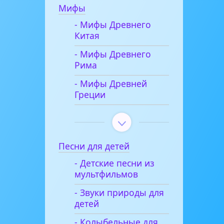
Мифы
- Мифы Древнего
Китая
- Мифы Древнего
Рима
- Мифы Древней
Греции
Песни для детей
- Детские песни из
мультфильмов
- Звуки природы для
детей
- Колыбельные для