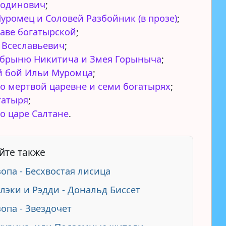
Годинович
;
уромец и Соловей Разбойник (в прозе)
;
таве богатырской
;
 Всеславьевич
;
брыню Никитича и Змея Горыныча
;
й бой Ильи Муромца
;
 о мертвой царевне и семи богатырях
;
гатыря
;
 о царе Салтане
.
йте также
зопа - Бесхвостая лисица
Блэки и Рэдди - Дональд Биссет
зопа - Звездочет