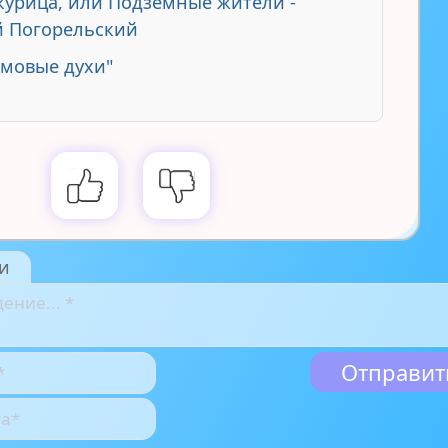
курица, или Подземные жители -
 Погорельский
мовые духи"
и