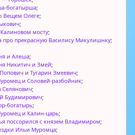
ша-богатырша
;
о Вещем Олеге
;
Быкович
;
 Калиновом мосту
;
 про прекрасную Василису Микулишнку
;
ня и Алеша
;
я Никитич и Змей
;
Попович и Тугарин Змеевич
;
уромец и Соловей-разбойник
;
 Селянович
;
ей Будимирович
;
ор-богатырь
;
уромец и Калин-царь
;
ья поссорился с князем Владимиром
;
ездки Ильи Муромца
;