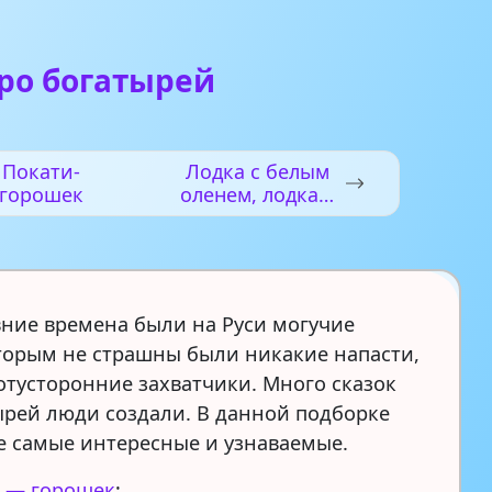
ро богатырей
Покати-
Лодка с белым
горошек
оленем, лодка с
черным оленем
вние времена были на Руси могучие
торым не страшны были никакие напасти,
отусторонние захватчики. Много сказок
ырей люди создали. В данной подборке
е самые интересные и узнаваемые.
 — горошек
;