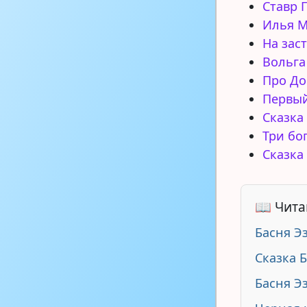
Ставр 
Илья М
На зас
Вольга
Про До
Первы
Сказка
Три бо
Сказка
📖 Чита
Басня Э
Сказка 
Басня Э