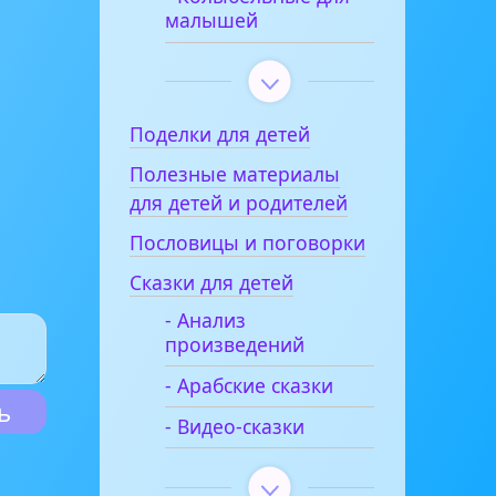
малышей
Поделки для детей
Полезные материалы
для детей и родителей
Пословицы и поговорки
Сказки для детей
- Анализ
произведений
- Арабские сказки
- Видео-сказки