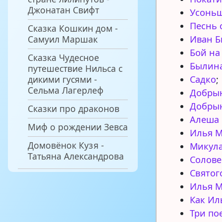
Джонатан Свифт
Усонь
Песнь 
Сказка Кошкин дом -
Самуил Маршак
Иван 
Бой на
Сказка Чудесное
Былина
путешествие Нильса с
дикими гусями -
Садко
;
Сельма Лагерлеф
Добры
Добрын
Сказки про драконов
Алеша 
Миф о рождении Зевса
Илья М
Домовёнок Кузя -
Микула
Татьяна Александрова
Солов
Святог
Илья М
Как Ил
Три по