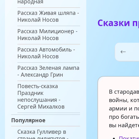
народная
Рассказ Живая шляпа -
Николай Носов
Сказки п
Рассказ Милиционер -
Николай Носов
Рассказ Автомобиль -
Николай Носов
Рассказ Зеленая лампа
- Александр Грин
Повесть-сказка
В старода
Праздник
непослушания -
войны, ко
Сергей Михалков
армии и п
про богат
Популярное
вы найдет
Сказка Гулливер в
стране лилипутов -
Покати