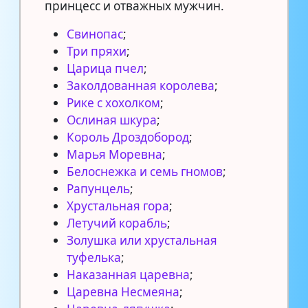
принцесс и отважных мужчин.
Свинопас
;
Три пряхи
;
Царица пчел
;
Заколдованная королева
;
Рике с хохолком
;
Ослиная шкура
;
Король Дроздобород
;
Марья Моревна
;
Белоснежка и семь гномов
;
Рапунцель
;
Хрустальная гора
;
Летучий корабль
;
Золушка или хрустальная
туфелька
;
Наказанная царевна
;
Царевна Несмеяна
;