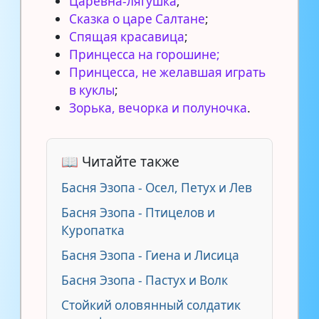
Царевна-лягушка
;
Сказка о царе Салтане
;
Спящая красавица
;
Принцесса на горошине;
Принцесса, не желавшая играть
в куклы
;
Зорька, вечорка и полуночка
.
📖 Читайте также
Басня Эзопа - Осел, Петух и Лев
Басня Эзопа - Птицелов и
Куропатка
Басня Эзопа - Гиена и Лисица
Басня Эзопа - Пастух и Волк
Стойкий оловянный солдатик