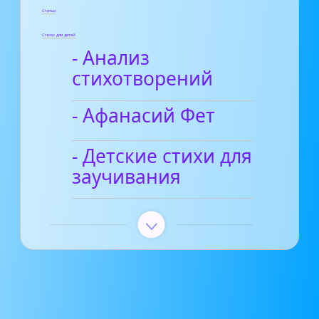
Статьи
Стихи для детей
- Анализ
стихотворений
- Афанасий Фет
- Детские стихи для
заучивания