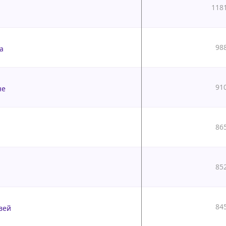
118
98
а
91
не
86
85
84
вей