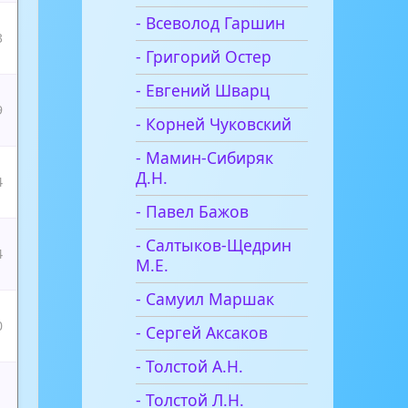
- Всеволод Гаршин
3
- Григорий Остер
- Евгений Шварц
9
- Корней Чуковский
- Мамин-Сибиряк
Д.Н.
4
- Павел Бажов
- Салтыков-Щедрин
4
М.Е.
- Самуил Маршак
0
- Сергей Аксаков
- Толстой А.Н.
- Толстой Л.Н.
1