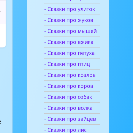
- Сказки про улиток
7
- Сказки про жуков
- Сказки про мышей
1
- Сказки про ежика
- Сказки про петуха
- Сказки про птиц
- Сказки про козлов
- Сказки про коров
- Сказки про собак
- Сказки про волка
- Сказки про зайцев
е
- Сказки про лис