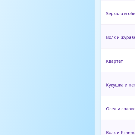
Зеркало и об
Волк и журав
Квартет
Кукушка и пе
Осёл и солов
Волк и Ягнен