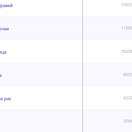
1953
уравей
1100
очки
1025
ица
655
а
622
 и рак
374