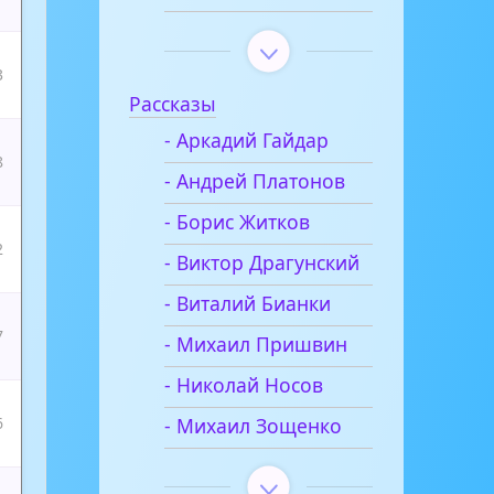
3
Рассказы
- Аркадий Гайдар
8
- Андрей Платонов
- Борис Житков
2
- Виктор Драгунский
- Виталий Бианки
7
- Михаил Пришвин
- Николай Носов
- Михаил Зощенко
6