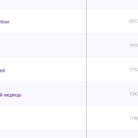
201
убом
191
175
ей
134
й медведь
119