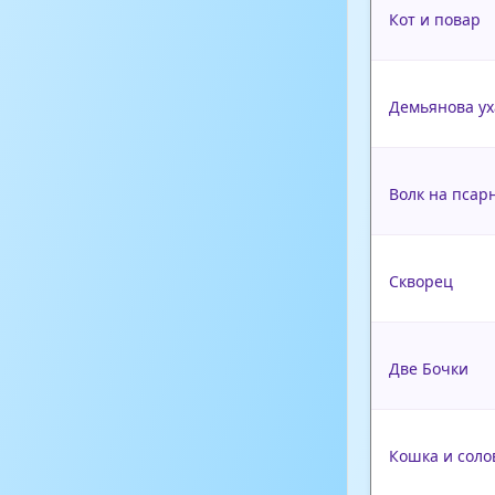
Кот и повар
Демьянова ух
Волк на псар
Скворец
Две Бочки
Кошка и соло