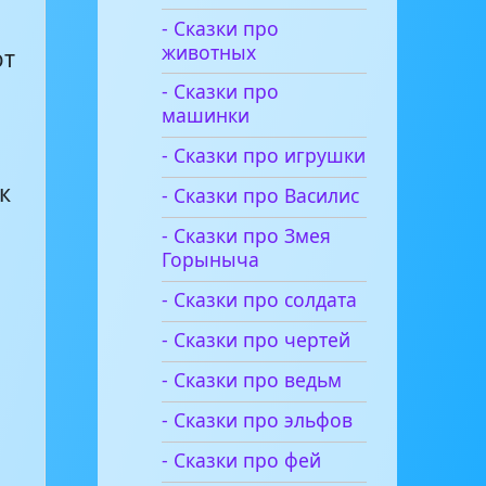
- Сказки про
животных
ют
- Сказки про
машинки
- Сказки про игрушки
к
- Сказки про Василис
- Сказки про Змея
Горыныча
- Сказки про солдата
- Сказки про чертей
- Сказки про ведьм
- Сказки про эльфов
- Сказки про фей