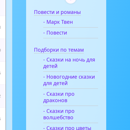
1
Повести и романы
- Марк Твен
8
- Повести
Подборки по темам
0
- Сказки на ночь для
детей
5
- Новогодние сказки
для детей
- Сказки про
2
драконов
- Сказки про
волшебство
5
- Сказки про цветы