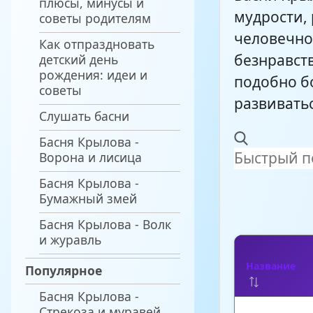
плюсы, минусы и
мудрости,
советы родителям
человечнос
Как отпраздновать
безнравст
детский день
рождения: идеи и
подобно б
советы
развиватьс
Слушать басни
Басня Крылова -
Ворона и лисица
Басня Крылова -
Бумажный змей
Басня Крылова - Волк
и журавль
Название
Популярное
Басня Крылова -
Стрекоза и муравей