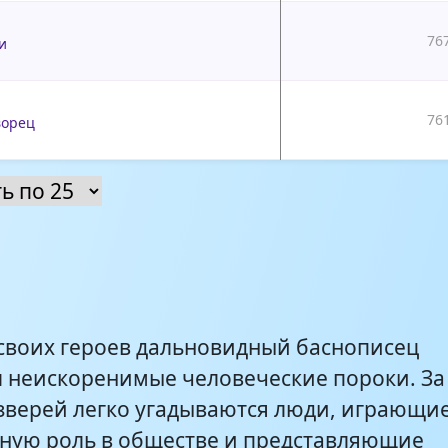
76
и
76
ворец
 своих героев дальновидный баснописец
 неискоренимые человеческие пороки. За
зверей легко угадываются люди, играющи
ную роль в обществе и представляющие