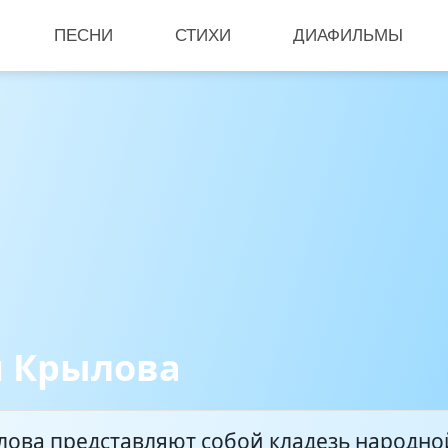
ПЕСНИ
СТИХИ
ДИАФИЛЬМЫ
и Крылова
лова представляют собой кладезь народно