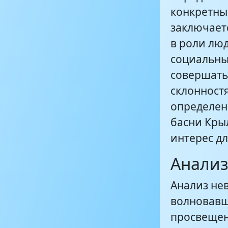
конкретны
заключает
в роли лю
социальны
совершать
склонност
определен
басни Кры
интерес дл
Анализ
Анализ не
волновавш
просвещен