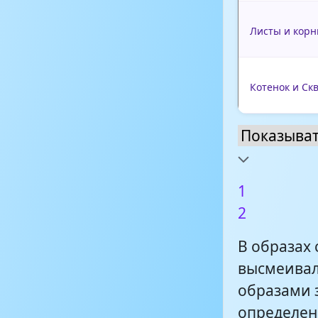
Листы и корн
Котенок и Ск
1
2
В образах
высмеивал
образами 
определен