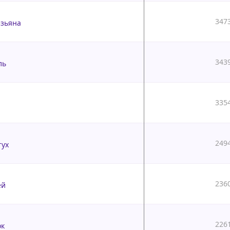
347
езьяна
343
ль
335
249
тух
236
ей
226
ок