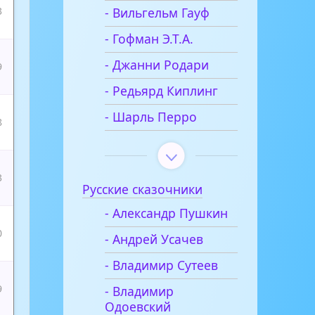
- Вильгельм Гауф
3
- Гофман Э.Т.А.
- Джанни Родари
9
- Редьярд Киплинг
- Шарль Перро
8
3
Русские сказочники
- Александр Пушкин
0
- Андрей Усачев
- Владимир Сутеев
9
- Владимир
Одоевский