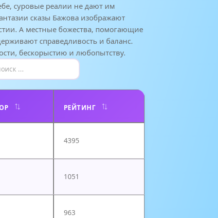
бе, суровые реалии не дают им
фантазии сказы Бажова изображают
естии. А местные божества, помогающие
держивают справедливость и баланс.
ности, бескорыстию и любопытству.
ОР
РЕЙТИНГ
4395
1051
963