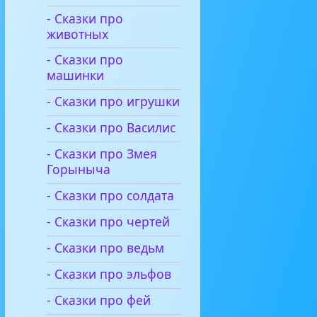
- Сказки про
животных
- Сказки про
машинки
- Сказки про игрушки
- Сказки про Василис
- Сказки про Змея
Горыныча
- Сказки про солдата
- Сказки про чертей
- Сказки про ведьм
- Сказки про эльфов
- Сказки про фей