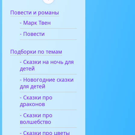
Повести и романы
- Марк Твен
- Повести
Подборки по темам
- Сказки на ночь для
детей
- Новогодние сказки
для детей
- Сказки про
драконов
- Сказки про
волшебство
- Сказки про цветы