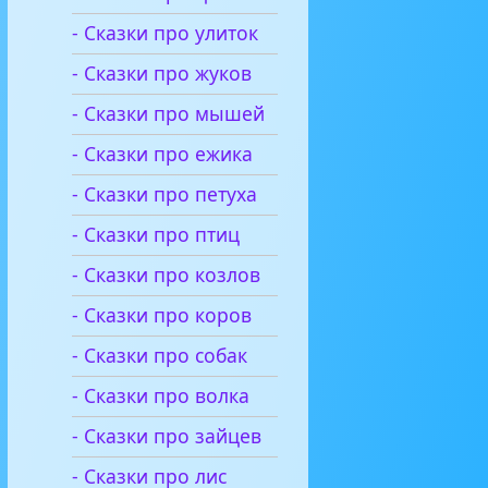
- Сказки про улиток
- Сказки про жуков
- Сказки про мышей
- Сказки про ежика
- Сказки про петуха
- Сказки про птиц
- Сказки про козлов
- Сказки про коров
- Сказки про собак
- Сказки про волка
- Сказки про зайцев
- Сказки про лис