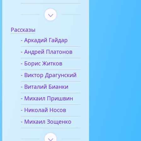
Рассказы
- Аркадий Гайдар
- Андрей Платонов
- Борис Житков
- Виктор Драгунский
- Виталий Бианки
- Михаил Пришвин
- Николай Носов
- Михаил Зощенко