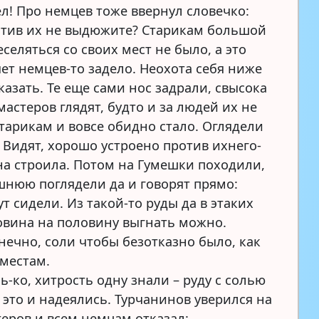
ел! Про немцев тоже ввернул словечко:
отив их не выдюжите? Старикам большой
селяться со своих мест не было, а это
чет немцев-то задело. Неохота себя ниже
азать. Те еще сами нос задрали, свысока
астеров глядят, будто и за людей их не
Старикам и вовсе обидно стало. Оглядели
. Видят, хорошо устроено против ихнего-
зна строила. Потом на Гумешки походили,
шнюю поглядели да и говорят прямо:
ут сидели. Из такой-то руды да в этаких
овина на половину выгнать можно.
нечно, соли чтобы безотказно было, как
местам.
-ко, хитрость одну знали – руду с солью
 это и надеялись. Турчанинов уверился на
теров и всем немцам отказал: