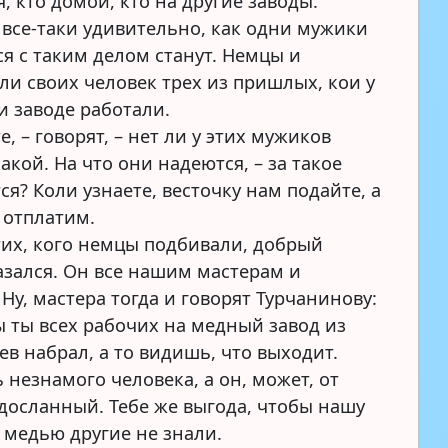
, кто домой, кто на другие заводы.
 все-таки удивительно, как одни мужики
ся с таким делом станут. Немцы и
ли своих человек трех из пришлых, кои у
и заводе работали.
е, – говорят, – нет ли у этих мужиков
акой. На что они надеются, – за такое
ся? Коли узнаете, весточку нам подайте, а
 отплатим.
тих, кого немцы подбивали, добрый
азался. Он все нашим мастерам и
 Ну, мастера тогда и говорят Турчанинову:
ы ты всех рабочих на медный завод из
ев набрал, а то видишь, что выходит.
 незнамого человека, а он, может, от
досланный. Тебе же выгода, чтобы нашу
с медью другие не знали.