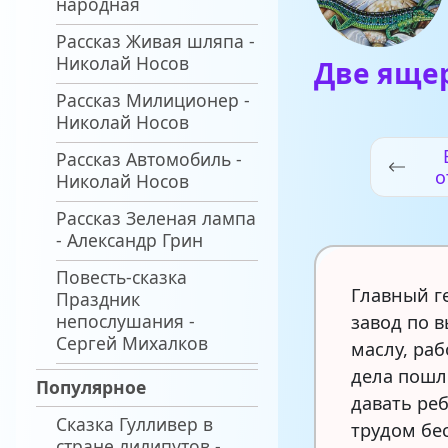
народная
Рассказ Живая шляпа -
Николай Носов
Две яще
Рассказ Милиционер -
Николай Носов
Рассказ Автомобиль -
о
Николай Носов
Рассказ Зеленая лампа
- Александр Грин
Повесть-сказка
Главный г
Праздник
непослушания -
завод по 
Сергей Михалков
маслу, ра
дела пошл
Популярное
давать ре
Сказка Гулливер в
трудом бе
стране лилипутов -