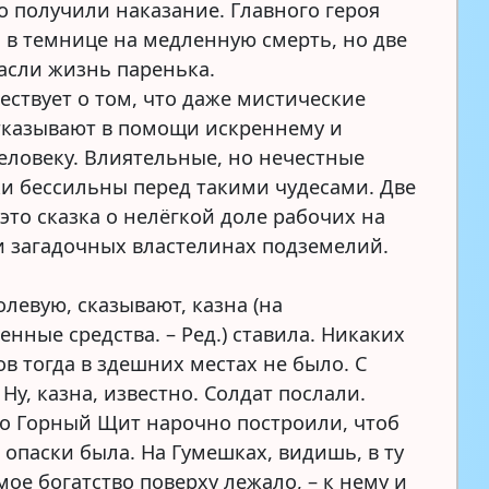
то получили наказание. Главного героя
 в темнице на медленную смерть, но две
асли жизнь паренька.
ествует о том, что даже мистические
тказывают в помощи искреннему и
еловеку. Влиятельные, но нечестные
и бессильны перед такими чудесами. Две
это сказка о нелёгкой доле рабочих на
и загадочных властелинах подземелий.
левую, сказывают, казна (на
енные средства. – Ред.) ставила. Никаких
в тогда в здешних местах не было. С
Ну, казна, известно. Солдат послали.
о Горный Щит нарочно построили, чтоб
 опаски была. На Гумешках, видишь, в ту
ое богатство поверху лежало, – к нему и