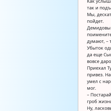
Как услыш
так и подъ
Мы, деска
пойдет.
Демидовы 
поименитее
думают, – 
Убыток од
да еще Сыс
вовсе дар
Приехал Т
привез. На
умел с на
мог.
– Постарай
гроб жиз
Ну, ласков