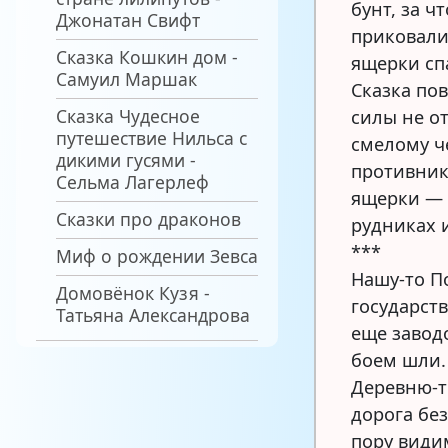
бунт, за ч
Джонатан Свифт
приковали
Сказка Кошкин дом -
ящерки сп
Самуил Маршак
Сказка пов
Сказка Чудесное
силы не о
путешествие Нильса с
смелому ч
дикими гусями -
противник
Сельма Лагерлеф
ящерки — 
Сказки про драконов
рудниках 
***
Миф о рождении Зевса
Нашу-то По
Домовёнок Кузя -
государств
Татьяна Александрова
еще заводо
боем шли. 
Деревню-т
дорога без
пору видим