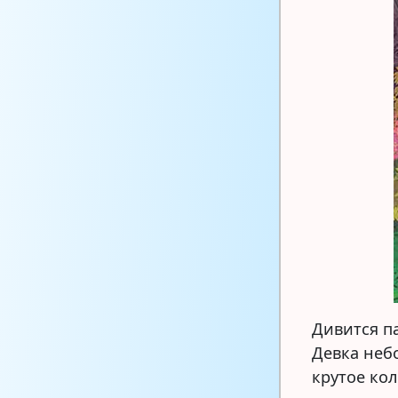
Дивится па
Девка небо
крутое кол