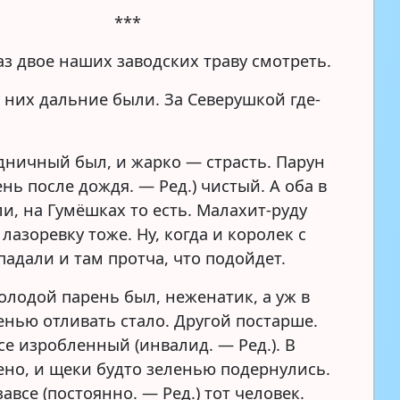
***
з двое наших заводских траву смотреть.
у них дальние были. За Северушкой где-
дничный был, и жарко — страсть. Парун
нь после дождя. — Ред.) чистый. А оба в
и, на Гумёшках то есть. Малахит-руду
лазоревку тоже. Ну, когда и королек с
падали и там протча, что подойдет.
олодой парень был, неженатик, а уж в
енью отливать стало. Другой постарше.
се изробленный (инвалид. — Ред.). В
лено, и щеки будто зеленью подернулись.
авсе (постоянно. — Ред.) тот человек.