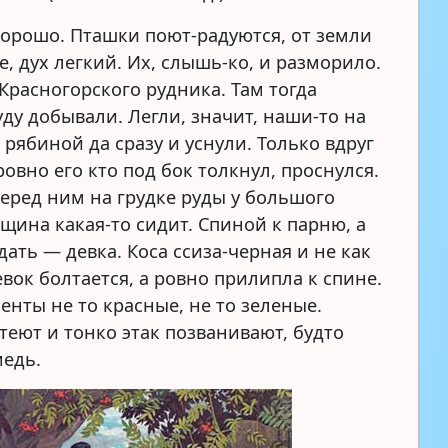
 хорошо. Пташки поют-радуются, от земли
, дух легкий. Их, слышь-ко, и разморило.
Красногорского рудника. Там тогда
ду добывали. Легли, значит, наши-то на
 рябиной да сразу и уснули. Только вдруг
овно его кто под бок толкнул, проснулся.
перед ним на грудке руды у большого
щина какая-то сидит. Спиной к парню, а
дать — девка. Коса ссиза-черная и не как
вок болтается, а ровно прилипла к спине.
енты не то красные, не то зеленые.
теют и тонко этак позванивают, будто
медь.