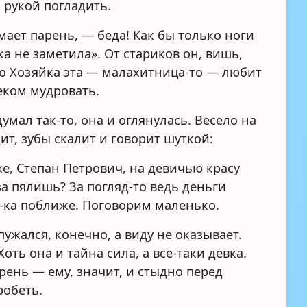
 рукой погладить.
мает парень, — беда! Как бы только ноги
ка не заметила». От стариков он, вишь,
то Хозяйка эта — малахитница-то — любит
еком мудровать.
умал так-то, она и оглянулась. Весело на
ит, зубы скалит и говорит шуткой:
же, Степан Петрович, на девичью красу
за пялишь? За погляд-то ведь деньги
и-ка поближе. Поговорим маленько.
ужался, конечно, а виду не оказывает.
Хоть она и тайна сила, а все-таки девка.
арень — ему, значит, и стыдно перед
робеть.