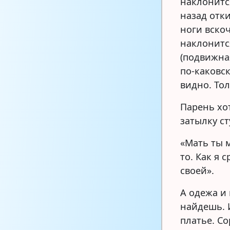
наклонится
назад отки
ноги вско
наклонитс
(подвижная
по-каковск
видно. Тол
Парень хот
затылку ст
«Мать ты м
то. Как я 
своей».
А одежа и 
найдешь. 
платье. Со