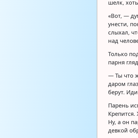
шелк, хоть
«Вот, — ду
унести, по
слыхал, ч
над челов
Только под
парня гляд
— Ты что 
даром гла
берут. Ид
Парень исп
Крепится. 
Ну, а он п
девкой об