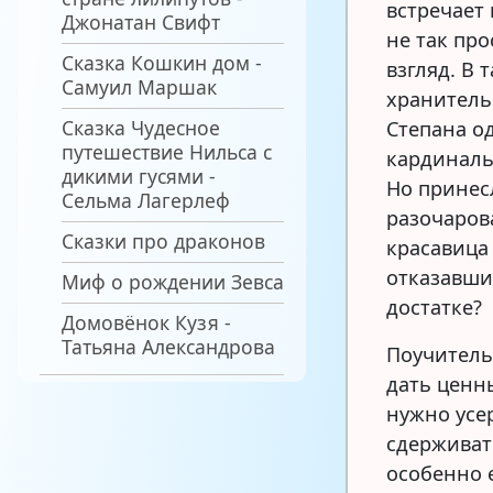
встречает
Джонатан Свифт
не так про
Сказка Кошкин дом -
взгляд. В 
Самуил Маршак
хранитель
Сказка Чудесное
Степана о
путешествие Нильса с
кардиналь
дикими гусями -
Но принес
Сельма Лагерлеф
разочарова
Сказки про драконов
красавица
отказавшис
Миф о рождении Зевса
достатке?
Домовёнок Кузя -
Татьяна Александрова
Поучитель
дать ценны
нужно усе
сдерживат
особенно 