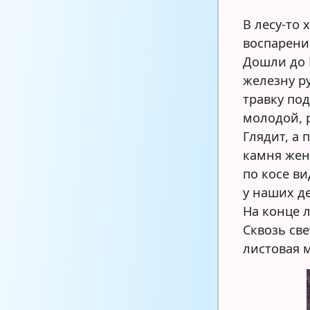
В лесу-то
воспарение
Дошли до 
железну ру
травку под
молодой, р
Глядит, а 
камня жен
по косе ви
у наших де
На конце л
Сквозь све
листовая 