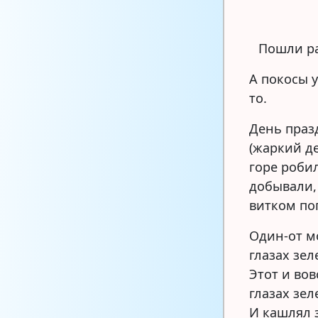
Пошли ра
А покосы 
то.
День праз
(жаркий де
горе робил
добывали, 
витком по
Один-от м
глазах зел
Этот и вов
глазах зе
И кашлял з