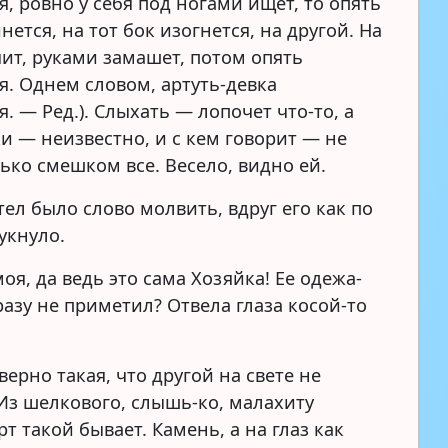
, ровно у себя под ногами ищет, то опять
нется, на тот бок изогнется, на другой. На
чит, руками замашет, потом опять
я. Однем словом, артуть-девка
. — Ред.). Слыхать — лопочет что-то, а
и — неизвестно, и с кем говорит — не
ько смешком все. Весело, видно ей.
ел было слово молвить, вдруг его как по
укнуло.
оя, да ведь это сама Хозяйка! Ее одежа-
сразу не приметил? Отвела глаза косой-то
верно такая, что другой на свете не
Из шелкового, слышь-ко, малахиту
рт такой бывает. Камень, а на глаз как