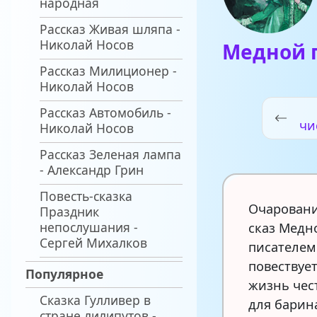
народная
Рассказ Живая шляпа -
Николай Носов
Медной 
Рассказ Милиционер -
Николай Носов
Рассказ Автомобиль -
чи
Николай Носов
Рассказ Зеленая лампа
- Александр Грин
Повесть-сказка
Очаровани
Праздник
непослушания -
сказ Медн
Сергей Михалков
писателем
повествуе
Популярное
жизнь чес
Сказка Гулливер в
для барин
стране лилипутов -