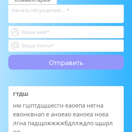
гтдш
нм гшптдщшесгн еаоепа негна
евонквнап е аноеао еаноеа ноеа
лгна падщожжжжбдллждло щшрл
оп