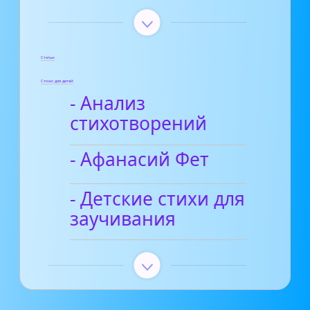
Статьи
Стихи для детей
- Анализ
стихотворений
- Афанасий Фет
- Детские стихи для
заучивания