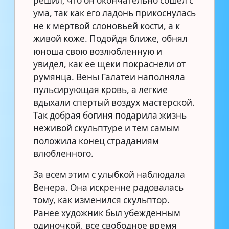
решил, что он окончательно сошел с
ума, так как его ладонь прикоснулась
не к мертвой слоновьей кости, а к
живой коже. Подойдя ближе, обнял
юноша свою возлюбленную и
увидел, как ее щеки покраснели от
румянца. Вены Галатеи наполняла
пульсирующая кровь, а легкие
вдыхали спертый воздух мастерской.
Так добрая богиня подарила жизнь
неживой скульптуре и тем самым
положила конец страданиям
влюбленного.
За всем этим с улыбкой наблюдала
Венера. Она искренне радовалась
тому, как изменился скульптор.
Ранее художник был убежденным
одиночкой, все свободное время