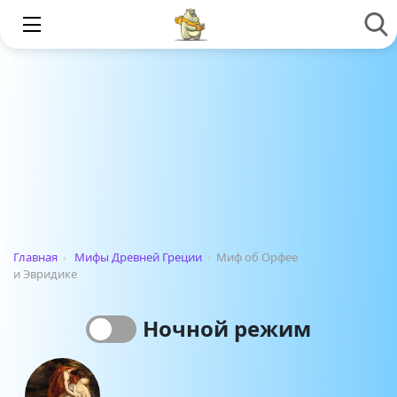
Главная
›
Мифы Древней Греции
›
Миф об Орфее
и Эвридике
Ночной режим