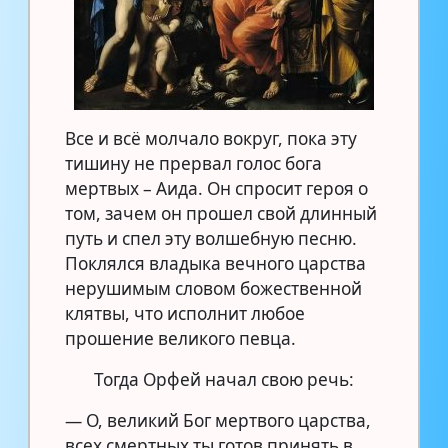
Все и всё молчало вокруг, пока эту
тишину не прервал голос бога
мертвых – Аида. Он спросит героя о
том, зачем он прошел свой длинный
путь и спел эту волшебную песню.
Поклялся владыка вечного царства
нерушимым словом божественной
клятвы, что исполнит любое
прошение великого певца.
Тогда Орфей начал свою речь:
— О, великий Бог мертвого царства,
всех смертных ты готов принять в