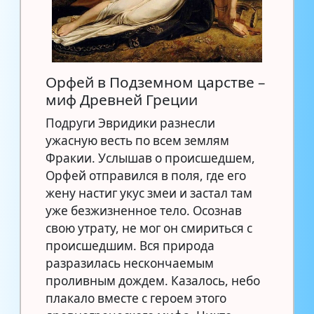
Орфей в Подземном царстве –
миф Древней Греции
Подруги Эвридики разнесли
ужасную весть по всем землям
Фракии. Услышав о происшедшем,
Орфей отправился в поля, где его
жену настиг укус змеи и застал там
уже безжизненное тело. Осознав
свою утрату, не мог он смириться с
происшедшим. Вся природа
разразилась нескончаемым
проливным дождем. Казалось, небо
плакало вместе с героем этого