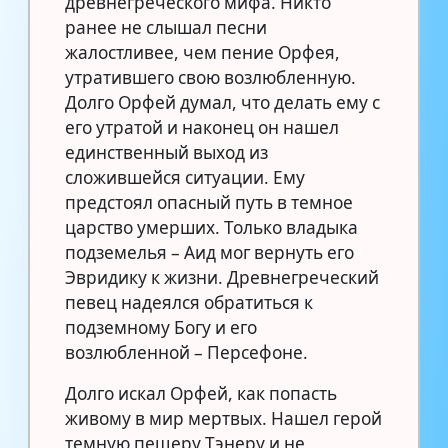
древнегреческого мифа. Никто
ранее не слышал песни
жалостливее, чем пение Орфея,
утратившего свою возлюбленную.
Долго Орфей думал, что делать ему с
его утратой и наконец он нашел
единственный выход из
сложившейся ситуации. Ему
предстоял опасный путь в темное
царство умерших. Только владыка
подземелья – Аид мог вернуть его
Эвридику к жизни. Древнегреческий
певец надеялся обратиться к
подземному Богу и его
возлюбленной – Персефоне.
Долго искал Орфей, как попасть
живому в мир мертвых. Нашел герой
темную пещеру Тэнеру и не