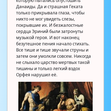
которую пытались опустошить
Данаиды. Да и страшная Геката
только прикрывала глаза, чтобы
никто не мог увидеть слезы,
покрывшие их. И безжалостные
сердца Эриний были затронуты
музыкой героя. И вот наконец
безутешное пения начало стихать.
Все тише и тише звучали струны и
затем они умолкли совсем. Никогда
не слыхало царство мертвых такой
тишины и только легкий вздох
Орфея нарушил её.