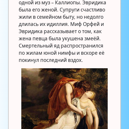
одной из муз – Каллиопы. Эвридика
была его женой. Супруги счастливо
жили в семейном быту, но недолго
длилась их идиллия. Миф Орфей и
Эвридика рассказывает о том, как
жена певца была укушена змеёй.
Смертельный яд распространился
по жилам юной нимфы и вскоре её
покинул последний вздох.