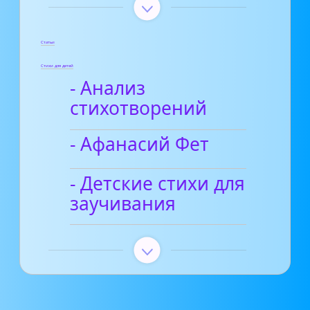
Статьи
Стихи для детей
- Анализ
стихотворений
- Афанасий Фет
- Детские стихи для
заучивания