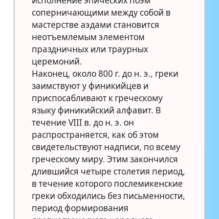
исполнение эпических поэм
соперничающими между собой в
мастерстве аэдами становится
неотъемлемым элементом
праздничных или траурных
церемоний.
Наконец, около 800 г. до н. э., греки
заимствуют у финикийцев и
приспосабливают к греческому
языку финикийский алфавит. В
течение VIII в. до н. э. он
распространяется, как об этом
свидетельствуют надписи, по всему
греческому миру. Этим закончился
длившийся четыре столетия период,
в течение которого послемикенские
греки обходились без письменности,
период формирования