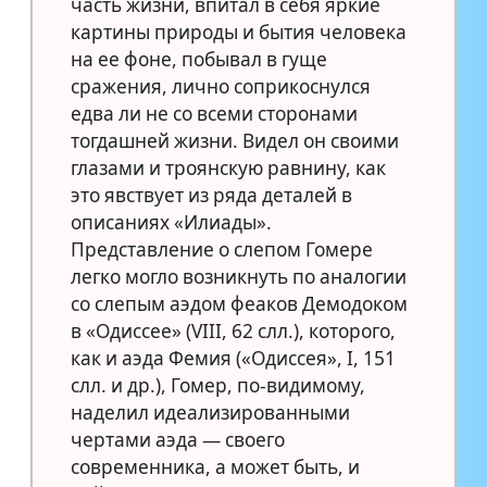
часть жизни, впитал в себя яркие
картины природы и бытия человека
на ее фоне, побывал в гуще
сражения, лично соприкоснулся
едва ли не со всеми сторонами
тогдашней жизни. Видел он своими
глазами и троянскую равнину, как
это явствует из ряда деталей в
описаниях «Илиады».
Представление о слепом Гомере
легко могло возникнуть по аналогии
со слепым аэдом феаков Демодоком
в «Одиссее» (VIII, 62 слл.), которого,
как и аэда Фемия («Одиссея», I, 151
слл. и др.), Гомер, по-видимому,
наделил идеализированными
чертами аэда — своего
современника, а может быть, и