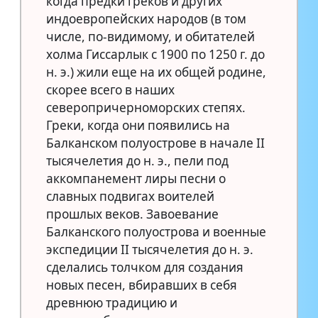
когда предки греков и других
индоевропейских народов (в том
числе, по-видимому, и обитателей
холма Гиссарлык с 1900 по 1250 г. до
н. э.) жили еще на их общей родине,
скорее всего в наших
северопричерноморских степях.
Греки, когда они появились на
Балканском полуострове в начале II
тысячелетия до н. э., пели под
аккомпанемент лиры песни о
славных подвигах воителей
прошлых веков. Завоевание
Балканского полуострова и военные
экспедиции II тысячелетия до н. э.
сделались толчком для создания
новых песен, вбиравших в себя
древнюю традицию и