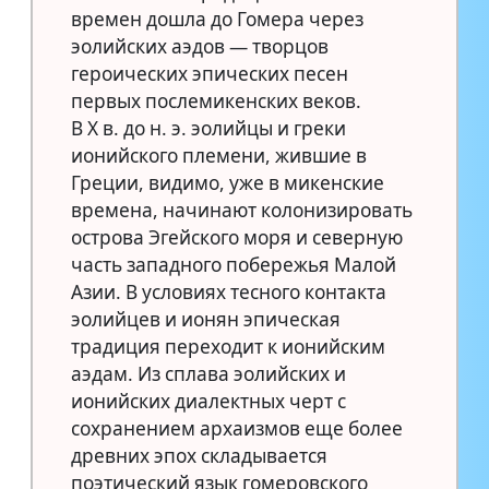
времен дошла до Гомера через
эолийских аэдов — творцов
героических эпических песен
первых послемикенских веков.
В Х в. до н. э. эолийцы и греки
ионийского племени, жившие в
Греции, видимо, уже в микенские
времена, начинают колонизировать
острова Эгейского моря и северную
часть западного побережья Малой
Азии. В условиях тесного контакта
эолийцев и ионян эпическая
традиция переходит к ионийским
аэдам. Из сплава эолийских и
ионийских диалектных черт с
сохранением архаизмов еще более
древних эпох складывается
поэтический язык гомеровского