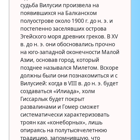
судьба Вилусии произвела на
появившихся на Балканском
полуострове около 1900 г. до н. э. и
постепенно заселявших острова
Эгейского моря древних греков. В XV
в. до н. э. они обосновались прочно
на юго-западной оконечности Малой
Азии, основав город, который
позднее назывался Милетом. Вскоре
должны были они познакомиться и с
Вилусией: когда в VIII в. до н. э. будет
создаваться «Илиада», холм
Гиссарлык будет покрыт
развалинами и Гомер сможет
систематически характеризовать
троян как «конеборных», лишь
опираясь на полутысячелетнюю
традицию, запомнившую, что