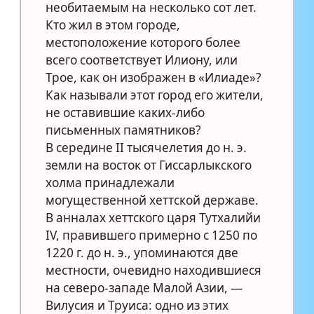
необитаемым на несколько сот лет.
Кто жил в этом городе,
местоположение которого более
всего соответствует Илиону, или
Трое, как он изображен в «Илиаде»?
Как называли этот город его жители,
не оставившие каких-либо
письменных памятников?
В середине II тысячелетия до н. э.
земли на восток от Гиссарлыкского
холма принадлежали
могущественной хеттской державе.
В анналах хеттского царя Тутхалийи
IV, правившего примерно с 1250 по
1220 г. до н. э., упоминаются две
местности, очевидно находившиеся
на северо-западе Малой Азии, —
Вилусия и Труиса: одно из этих