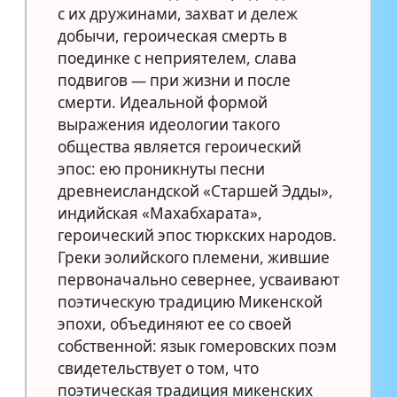
с их дружинами, захват и дележ
добычи, героическая смерть в
поединке с неприятелем, слава
подвигов — при жизни и после
смерти. Идеальной формой
выражения идеологии такого
общества является героический
эпос: ею проникнуты песни
древнеисландской «Старшей Эдды»,
индийская «Махабхарата»,
героический эпос тюркских народов.
Греки эолийского племени, жившие
первоначально севернее, усваивают
поэтическую традицию Микенской
эпохи, объединяют ее со своей
собственной: язык гомеровских поэм
свидетельствует о том, что
поэтическая традиция микенских