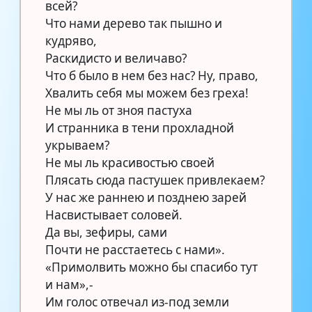
всей?
Что нами дерево так пышно и
кудряво,
Раскидисто и величаво?
Что б было в нем без нас? Ну, право,
Хвалить себя мы можем без греха!
Не мы ль от зноя пастуха
И странника в тени прохладной
укрываем?
Не мы ль красивостью своей
Плясать сюда пастушек привлекаем?
У нас же раннею и позднею зарей
Насвистывает соловей.
Да вы, зефиры, сами
Почти не расстаетесь с нами».
«Примолвить можно бы спасибо тут
и нам»,-
Им голос отвечал из-под земли