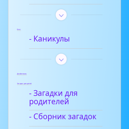
Блог
- Каникулы
Диафильмы
Загадки для детей
- Загадки для
родителей
- Сборник загадок