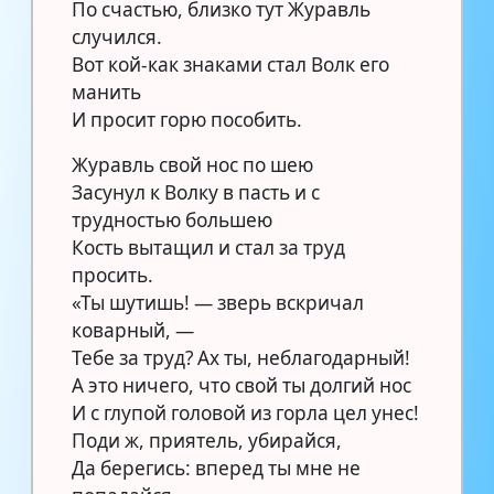
По счастью, близко тут Журавль
случился.
Вот кой-как знаками стал Волк его
манить
И просит горю пособить.
Журавль свой нос по шею
Засунул к Волку в пасть и с
трудностью большею
Кость вытащил и стал за труд
просить.
«Ты шутишь! — зверь вскричал
коварный, —
Тебе за труд? Ах ты, неблагодарный!
А это ничего, что свой ты долгий нос
И с глупой головой из горла цел унес!
Поди ж, приятель, убирайся,
Да берегись: вперед ты мне не