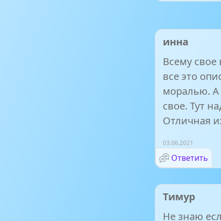
инна
Всему свое 
все это опи
моралью. А 
свое. Тут на
Отличная и
03.06.2021
Ответить
Тимур
Не знаю есл