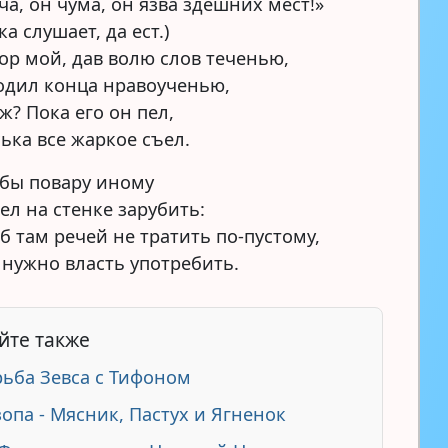
ча, он чума, он язва здешних мест!»
ка слушает, да ест.)
тор мой, дав волю слов теченью,
одил конца нравоученью,
ж? Пока его он пел,
ька все жаркое съел.
 бы повару иному
ел на стенке зарубить:
б там речей не тратить по-пустому,
 нужно власть употребить.
йте также
ьба Зевса с Тифоном
зопа - Мясник, Пастух и Ягненок