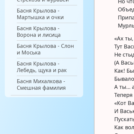
Но чт
Объед
Басня Крылова -
Мартышка и очки
Припа
Мурлы
Басня Крылова -
Ворона и лисица
«Ах ты,
Басня Крылова - Слон
Тут Вас
и Моська
Не сты
(А Вась
Басня Крылова -
Лебедь, щука и рак
Как! Б
Бывало
Басня Михалкова -
А ты… а
Смешная фамилия
Теперя 
«Кот Ва
И Васьк
Пускать
Как во