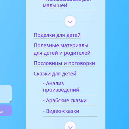
малышей
Поделки для детей
Полезные материалы
для детей и родителей
Пословицы и поговорки
Сказки для детей
- Анализ
произведений
- Арабские сказки
- Видео-сказки