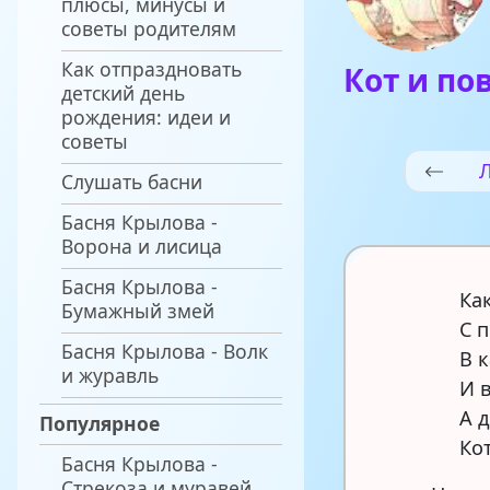
плюсы, минусы и
советы родителям
Как отпраздновать
Кот и по
детский день
рождения: идеи и
советы
Л
Слушать басни
Басня Крылова -
Ворона и лисица
Басня Крылова -
Ка
Бумажный змей
С 
Басня Крылова - Волк
В 
и журавль
И в
А 
Популярное
Кот
Басня Крылова -
Стрекоза и муравей