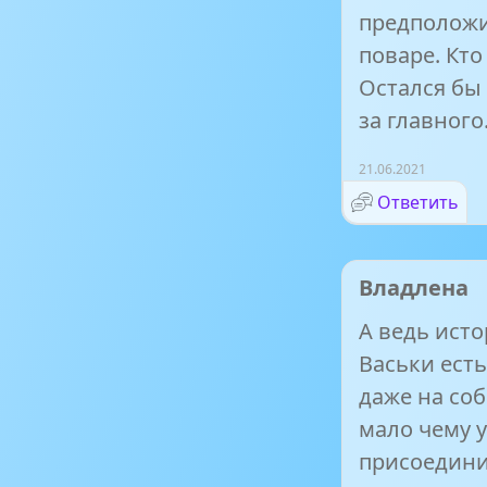
предположи
поваре. Кто
Остался бы 
за главного
21.06.2021
Ответить
Владлена
А ведь исто
Васьки есть
даже на со
мало чему у
присоедини