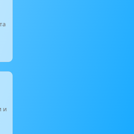
та
и и