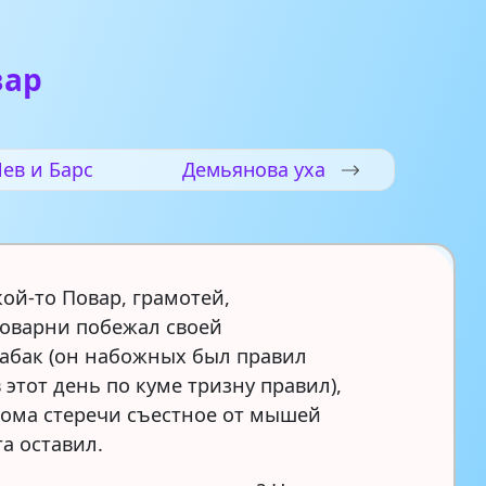
вар
ев и Барс
Демьянова уха
кой-то Повар, грамотей,
поварни побежал своей
кабак (он набожных был правил
 этот день по куме тризну правил),
дома стеречи съестное от мышей
а оставил.