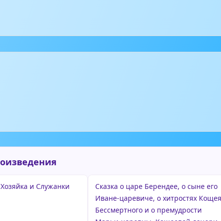
роизведения
 Хозяйка и Cлужанки
Сказка о царе Берендее, о сыне его
Иване-царевиче, о хитростях Коще
Бессмертного и о премудрости