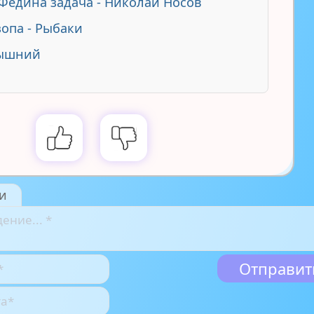
 Федина задача - Николай Носов
зопа - Рыбаки
ышний
и