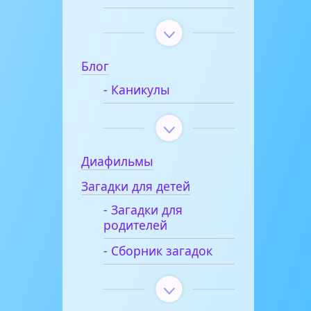
Блог
- Каникулы
Диафильмы
Загадки для детей
- Загадки для
родителей
- Сборник загадок