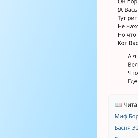
Он пор
(А Вась
Тут ри
Не нах
Но что 
Кот Вас
А я
Вел
Что
Где
📖 Чита
Миф Бор
Басня Э