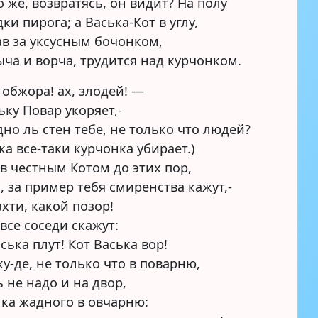
о же, возвратясь, он видит? На полу
ки пирога; а Васька-Кот в углу,
в за уксусным бочонком,
ча и ворча, трудится над курчонком.
 обжора! ах, злодей! —
ьку Повар укоряет,-
дно ль стен тебе, не только что людей?
ка все-таки курчонка убирает.)
ыв честным Котом до этих пор,
, за пример тебя смиренства кажут,-
хти, какой позор!
все соседи скажут:
ська плут! Кот Васька вор!
у-де, не только что в поварню,
 не надо и на двор,
лка жадного в овчарню: