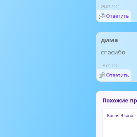
29.07.2021
Ответить
дима
спасибо
15.09.2021
Ответить
Похожие п
Басня Эзопа -