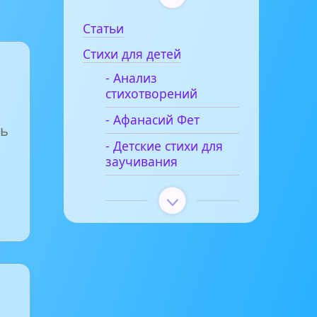
Статьи
Стихи для детей
- Анализ
стихотворений
- Афанасий Фет
ть
- Детские стихи для
заучивания