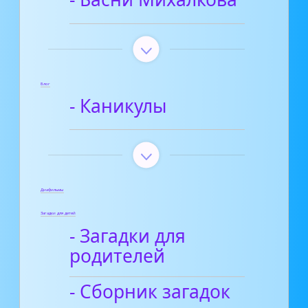
Блог
- Каникулы
Диафильмы
Загадки для детей
- Загадки для
родителей
- Сборник загадок