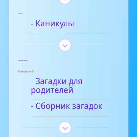
Блог
- Каникулы
Диафильмы
Загадки для детей
- Загадки для
родителей
- Сборник загадок