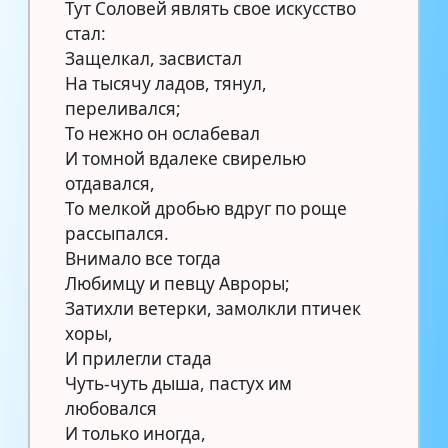
Тут Соловей являть свое искусство
стал:
Защелкал, засвистал
На тысячу ладов, тянул,
переливался;
То нежно он ослабевал
И томной вдалеке свирелью
отдавался,
То мелкой дробью вдруг по роще
рассыпался.
Внимало все тогда
Любимцу и певцу Авроры;
Затихли ветерки, замолкли птичек
хоры,
И прилегли стада
Чуть-чуть дыша, пастух им
любовался
И только иногда,