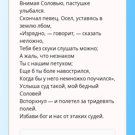
Внимая Соловью, пастушке
улыбался.
Скончал певец. Осел, уставясь в
землю лбом,
«Изрядно, — говорит, — сказать
неложно,
Тебя без скуки слушать можно;
А жаль, что незнаком
Ты с нашим петухом;
Еще б ты боле навострился,
Когда бы у него немножко поучился»,
Услыша суд такой, мой бедный
Соловей
Вспорхнул — и полетел за тридевять
полей.
Избави бог и нас от этаких судей.