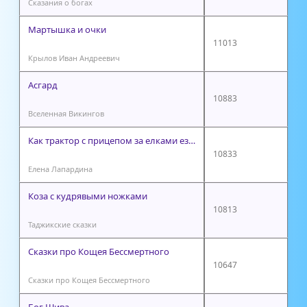
Сказания о богах
Мартышка и очки
11013
Крылов Иван Андреевич
Асгард
10883
Вселенная Викингов
Как трактор с прицепом за елками ездили
10833
Елена Лапардина
Коза с кудрявыми ножками
10813
Таджикские сказки
Сказки про Кощея Бессмертного
10647
Сказки про Кощея Бессмертного
Бог Шива