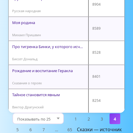
8904
Русская народная
Моя родина
8589
Михаил Пришвин
Про тигренка Бинки, у которого исчезли все полоски
8528
Биссет Дональд
Рождение и воспитание Геракла
8401
Сказания о героях
Тайное становится явным
8254
Виктор Драгунский
1
2
3
4
Сказки — источник
5
6
7
…
65