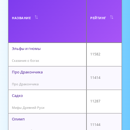
В
Т
НАЗВАНИЕ
РЕЙТИНГ
О
Р
Эльфы и гномы
11582
Сказания о богах
Про Дракончика
11414
Про Дракончика
Садко
11287
Мифы Древней Руси
Олимп
11144