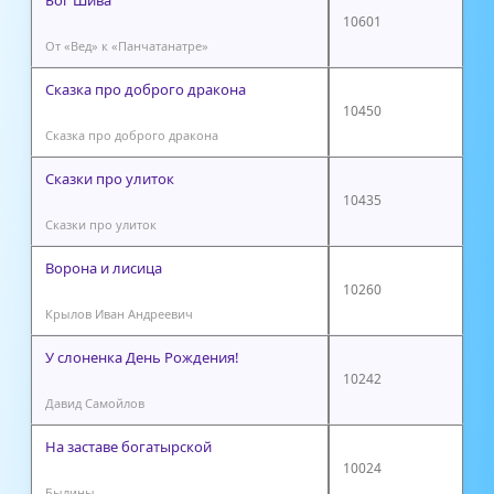
10601
От «Вед» к «Панчатанатре»
Сказка про доброго дракона
10450
Сказка про доброго дракона
Сказки про улиток
10435
Сказки про улиток
Ворона и лисица
10260
Крылов Иван Андреевич
У слоненка День Рождения!
10242
Давид Самойлов
На заставе богатырской
10024
Былины