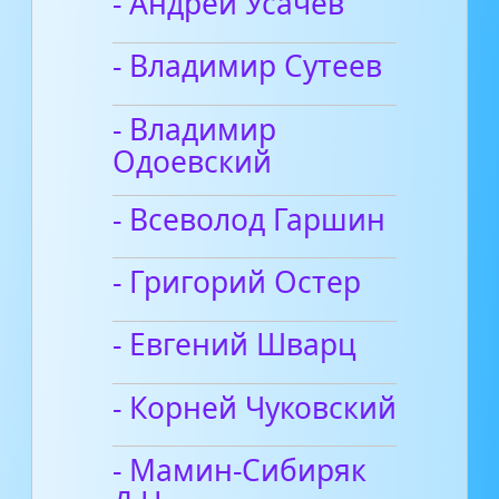
- Андрей Усачев
- Владимир Сутеев
- Владимир
Одоевский
- Всеволод Гаршин
- Григорий Остер
- Евгений Шварц
- Корней Чуковский
- Мамин-Сибиряк