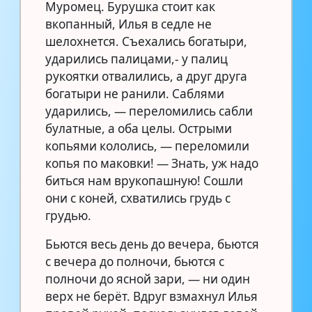
Муромец. Бурушка стоит как
вкопанный, Илья в седле не
шелохнется. Съехались богатыри,
ударились палицами,- у палиц
рукоятки отвалились, а друг друга
богатыри не ранили. Саблями
ударились, — переломились сабли
булатные, а оба целы. Острыми
копьями кололись, — переломили
копья по маковки! — Знать, уж надо
биться нам врукопашную! Сошли
они с коней, схватились грудь с
грудью.
Бьются весь день до вечера, бьются
с вечера до полночи, бьются с
полночи до ясной зари, — ни один
верх не берёт. Вдруг взмахнул Илья