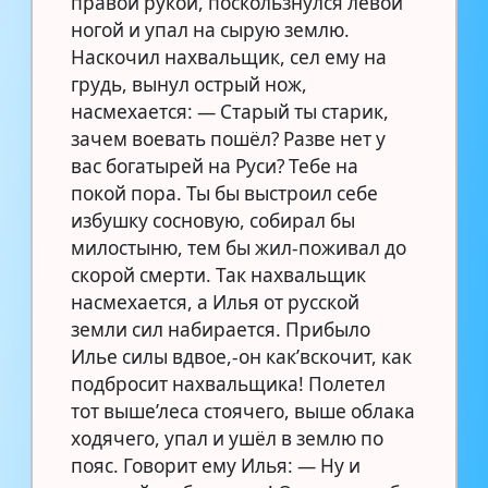
правой рукой, поскользнулся левой
ногой и упал на сырую землю.
Наскочил нахвальщик, сел ему на
грудь, вынул острый нож,
насмехается: — Старый ты старик,
зачем воевать пошёл? Разве нет у
вас богатырей на Руси? Тебе на
покой пора. Ты бы выстроил себе
избушку сосновую, собирал бы
милостыню, тем бы жил-поживал до
скорой смерти. Так нахвальщик
насмехается, а Илья от русской
земли сил набирается. Прибыло
Илье силы вдвое,-он как’вскочит, как
подбросит нахвальщика! Полетел
тот выше’леса стоячего, выше облака
ходячего, упал и ушёл в землю по
пояс. Говорит ему Илья: — Ну и