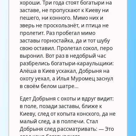
хороши. Три года стоят богатыри на
заставе, не пропускают к Киеву ни
пешего, ни конного. Мимо них и
зверь не проскользнёт, и птица не
пролетит. Раз пробегал мимо
заставы горностайка, да и тот шубу
свою оставил. Пролетал сокол, перо
выронил. Вот раз в недобрый час
разбрелись богатыри-караульщики:
Алёша в Киев ускакал, Добрыня на
охоту уехал, а Илья Муромец заснул
в своём белом шатре…
Едет Добрыня с охоты и вдруг видит:
в поле, позади заставы, ближе к
Киеву, след от копыта конского, да не
малый след, а в полпечи. Стал
Добрыня след рассматривать: — Это