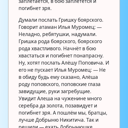
заплетается, в бою заплетётся и
погибнет зря.
Думали послать Гришку боярского.
Говорит атаман Илья Муромец: —
Неладно, ребятушки, надумали.
Гришка рода боярского, боярского
рода хвастливого. Начнёт в бою
хвастаться и погибнет понапрасну.
Ну, хотят послать Алёшу Поповича. И
его не пускает Илья Муромец: — Не
в обиду будь ему сказано, Алёша
роду поповского, поповские глаза
завидущие, руки загребущие.
Увидит Алеша на чуженине много
серебра да золота, позавидует и
погибнет зря. А пошлём мы, братцы,
лучше Добрыню Никитича. Так и
решили — ехать Добрынюшке,