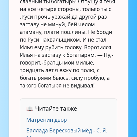
славный ты богатырь! Отпущу я тебя
на все четыре стороны, только ты с
.Руси прочь уезжай да другой раз
заставу не минуй, бей челом
атаману, плати пошлины. Не броди
по Руси нахвальщиком. И не стал
Илья ему рубить голову. Воротился
Илья на заставу к богатырям. — Ну,-
говорит,-братцы мои милые,
тридцать лет я езжу по полю, с
богатырями бьюсь, силу пробую, а
такого богатыря не видывал!
📖 Читайте также
Матренин двор
Баллада Вересковый мёд - С. Я.