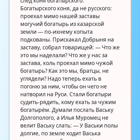
след коня богатырского.
Богатырского коня, да не русского:
проехал мимо нашей заставы
могучий богатырь из казарской
земли — по-ихнему копыта
подкованы. Прискакал Добрыня на
заставу, собрал товарищей: — Что же
это мы наделали? Что же у нас за
застава, коль проехал мимо чужой
богатырь? Как это мы, братцы, не
углядели? Надо теперь ехать в
погоню за ним, чтобы он чего не
натворил на Руси. Стали богатыри
судить-рядить, кому ехать за чужим
богатырём. Думали послать Ваську
Долгополого, а Илья Муромец не
велит Ваську слать: — У Васьки полы
долгие, по земле ходит Васька