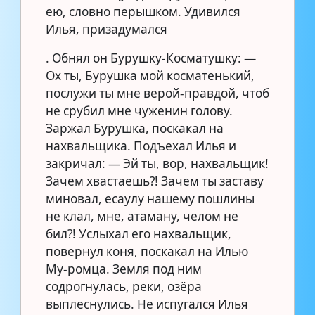
ею, словно перышком. Удивился
Илья, призадумался
. Обнял он Бурушку-Косматушку: —
Ох ты, Бурушка мой косматенький,
послужи ты мне верой-правдой, чтоб
не срубил мне чуженин голову.
Заржал Бурушка, поскакал на
нахвальщика. Подъехал Илья и
закричал: — Эй ты, вор, нахвальщик!
Зачем хвастаешь?! Зачем ты заставу
миновал, есаулу нашему пошлины
не клал, мне, атаману, челом не
бил?! Услыхал его нахвальщик,
повернул коня, поскакал на Илью
Му-ромца. Земля под ним
содрогнулась, реки, озёра
выплеснулись. Не испугался Илья