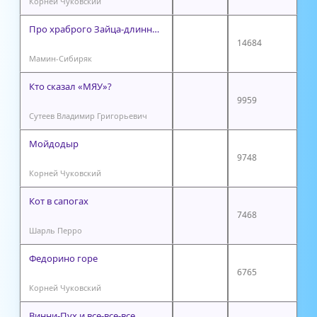
Корней Чуковский
Про храброго Зайца-длинные уши, косые глаза, короткий хвост
14684
Мамин-Сибиряк
Кто сказал «МЯУ»?
9959
Сутеев Владимир Григорьевич
Мойдодыр
9748
Корней Чуковский
Кот в сапогах
7468
Шарль Перро
Федорино горе
6765
Корней Чуковский
Винни-Пух и все-все-все