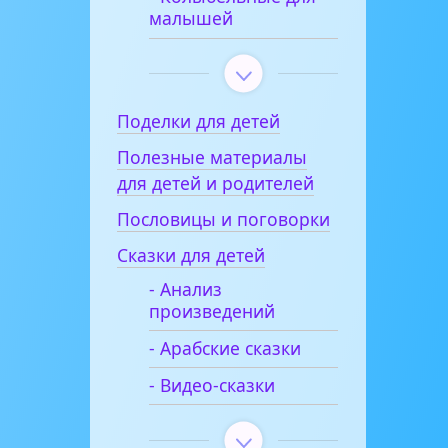
малышей
Поделки для детей
Полезные материалы
для детей и родителей
Пословицы и поговорки
Сказки для детей
- Анализ
произведений
- Арабские сказки
- Видео-сказки