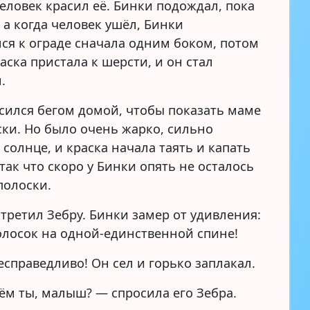
человек красил её. Бинки подождал, пока
 а когда человек ушёл, Бинки
ся к ограде сначала одним боком, потом
аска пристала к шерсти, и он стал
.
сился бегом домой, чтобы показать маме
ски. Но было очень жарко, сильно
солнце, и краска начала таять и капать
так что скоро у Бинки опять не осталось
полоски.
стретил Зебру. Бинки замер от удивления:
олосок на одной-единственной спине!
есправедливо! Он сел и горько заплакал.
ём ты, малыш? — спросила его Зебра.