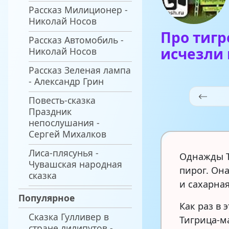
Рассказ Милиционер -
Николай Носов
Про тигр
Рассказ Автомобиль -
исчезли 
Николай Носов
Рассказ Зеленая лампа
- Александр Грин
Повесть-сказка
Праздник
непослушания -
Сергей Михалков
Лиса-плясунья -
Однажды Т
Чувашская народная
пирог. Она
сказка
и сахарная
Популярное
Как раз в 
Сказка Гулливер в
Тигрица-м
стране лилипутов -