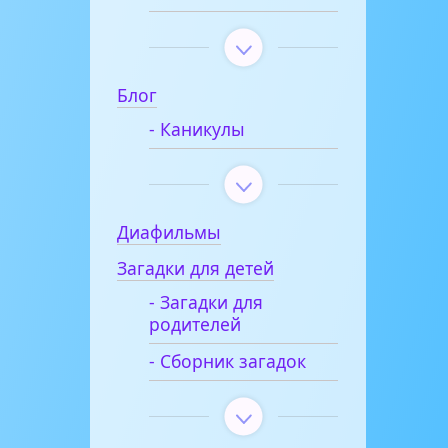
Блог
- Каникулы
Диафильмы
Загадки для детей
- Загадки для
родителей
- Сборник загадок