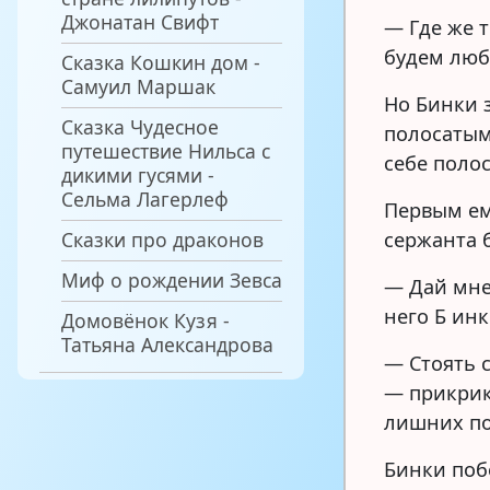
Джонатан Свифт
— Где же т
будем люби
Сказка Кошкин дом -
Самуил Маршак
Но Бинки 
Сказка Чудесное
полосатым
путешествие Нильса с
себе полос
дикими гусями -
Сельма Лагерлеф
Первым ем
Сказки про драконов
сержанта 
Миф о рождении Зевса
— Дай мне
него Б инк
Домовёнок Кузя -
Татьяна Александрова
— Стоять 
— прикрик
лишних по
Бинки поб