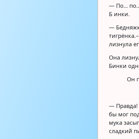
— По… по…
Б инки.
— Бедняжк
тигрёнка.–
лизнула ег
Она лизнул
Бинки одн
Он 
— Правда!
бы мог под
мука засып
сладкий п