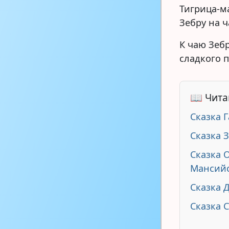
Тигрица-м
Зебру на 
К чаю Зебр
сладкого п
📖 Чита
Сказка Г
Сказка З
Сказка 
Мансийс
Сказка 
Сказка 