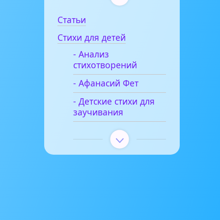
Статьи
Стихи для детей
- Анализ
стихотворений
- Афанасий Фет
- Детские стихи для
заучивания