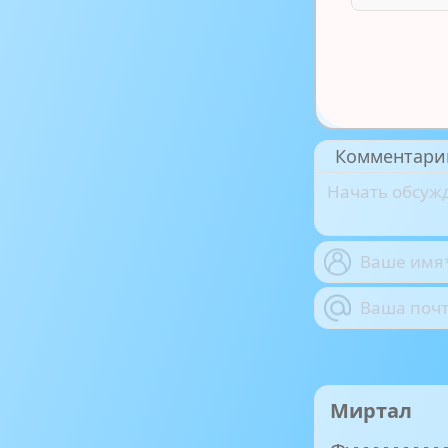
Комментари
Миртал