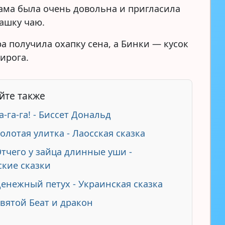
ама была очень довольна и пригласила
чашку чаю.
а получила охапку сена, а Бинки — кусок
ирога.
йте также
а-га-га! - Биссет Дональд
олотая улитка - Лаосская сказка
Отчего у зайца длинные уши -
кие сказки
Денежный петух - Украинская сказка
Святой Беат и дракон