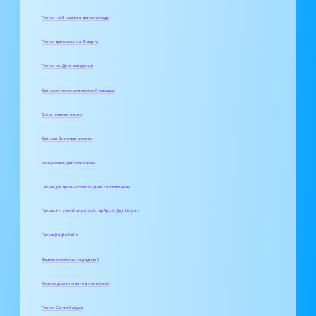
Песни на 8 марта в детском саду
Песни для мамы на 8 марта
Песни ко Дню рождения
Детские песни для веселой зарядки
Спортивные песни
Детская фоновая музыка
Минусовки детских песен
Песня для детей «Новогодняя считалочка»
Песня Ах, какой хороший, добрый Дед Мороз
Песня Jingle bells
Замела метелица город мой
Хороводные новогодние песни
Песни Санта-Клауса