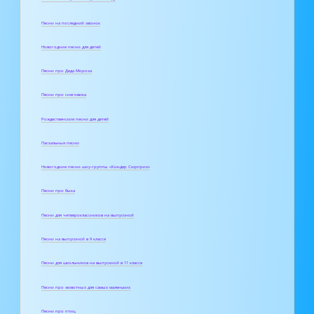
Песни на последний звонок
Новогодние песни для детей
Песни про Деда Мороза
Песни про снеговика
Рождественские песни для детей
Пасхальные песни
Новогодние песни шоу-группы «Киндер Сюрприз»
Песни про быка
Песни для четвероклассников на выпускной
Песни на выпускной в 9 классе
Песни для школьников на выпускной в 11 классе
Песни про животных для самых маленьких
Песни про птиц