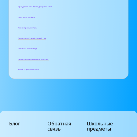
Праздник к нам приходит (Coca Cola)
Пока часы 12 бьют
Песни про хлопушки
Песни про Старый Новый год
Песни на Масленицу
Песни про космонавтов и космос
Веселые детские песни
Блог
Обратная
Школьные
связь
предметы