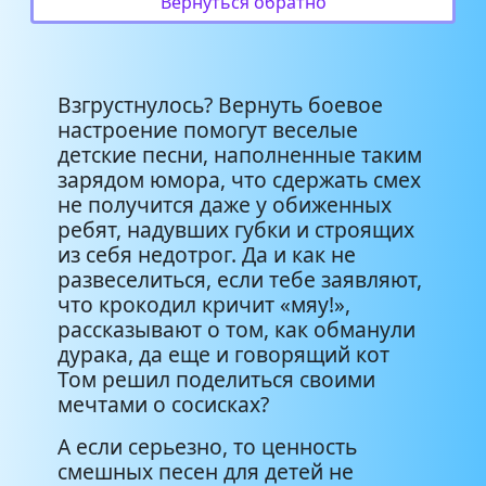
Вернуться обратно
Клоун Плюх - Обжора
2:25
Клоун Плюх - Беспорядок
2:25
Взгрустнулось? Вернуть боевое
Папа-ежик
3:39
настроение помогут веселые
детские песни, наполненные таким
зарядом юмора, что сдержать смех
Мой деда - Кащей
не получится даже у обиженных
ребят, надувших губки и строящих
Говорящий кот Том - Про кота
1:52
из себя недотрог. Да и как не
развеселиться, если тебе заявляют,
Мы веселые мартышки
1:34
что крокодил кричит «мяу!»,
рассказывают о том, как обманули
дурака, да еще и говорящий кот
Чударики - Веселый слон
2:52
Том решил поделиться своими
мечтами о сосисках?
Весёлый поезд
1:59
А если серьезно, то ценность
смешных песен для детей не