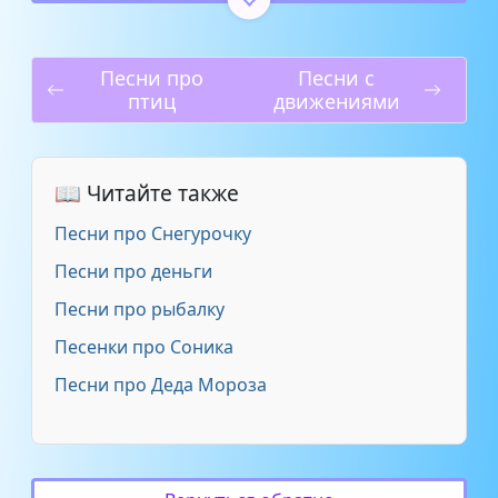
Жевательная история
2:10
Песни про
Песни с
Как кричит крокодил
1:55
птиц
движениями
Как приготовить яичницу
1:51
📖 Читайте также
Злодеи Кащей
1:51
Песни про Снегурочку
Клоун Плюх - Животик
3:02
Песни про деньги
Песни про рыбалку
Клоун Плюх - Тили-тесто
2:19
Песенки про Соника
Клоун Плюх - Обманули дурака
2:32
Песни про Деда Мороза
Клоун Плюх - Жадина-
3:30
говядина