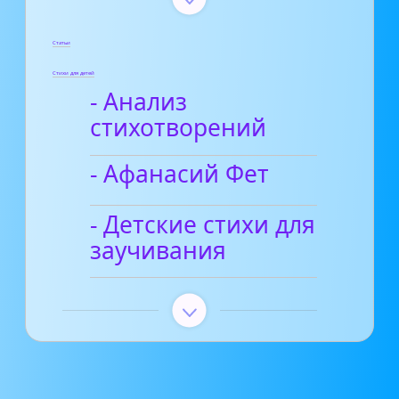
Статьи
Стихи для детей
- Анализ
стихотворений
- Афанасий Фет
- Детские стихи для
заучивания