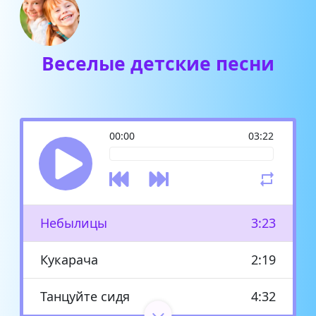
Веселые детские песни
00:00
03:22
Небылицы
3:23
Кукарача
2:19
Танцуйте сидя
4:32