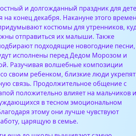
2:43
остный и долгожданный праздник для дет
я на конец декабря. Накануне этого време
овый год
1:12
придумывают костюмы для утренников, ку
лжны отправиться их малыши. Также
подбирают подходящие новогодние песни,
удут исполнены перед Дедом Морозом и
ой. Разучивая волшебные композиции
 со своим ребенком, близкие люди укрепят
ную связь. Продолжительное общение с
апой положительно влияет на мальчиков 
нуждающихся в тесном эмоциональном
Благодаря этому они лучше чувствуют
аботу, царящую в семье.
ти еще до школы выучивают самую