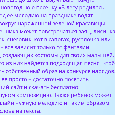
 новогоднюю песенку «В лесу родилась
Под ее мелодию на празднике водят
вокруг наряженной зеленой красавицы.
енника может повстречаться заяц, лисичка
, снеговик, кот в сапогах, русалочка или
– все зависит только от фантазии
, создающих костюмы для своих малышей.
го из них найдется подходящая песня, что
ть собственный образ на конкурсе нарядов
ее просто – достаточно посетить
ий сайт и скачать бесплатно
уюся композицию. Также ребенок может
нлайн нужную мелодию и таким образом
слова из текста.