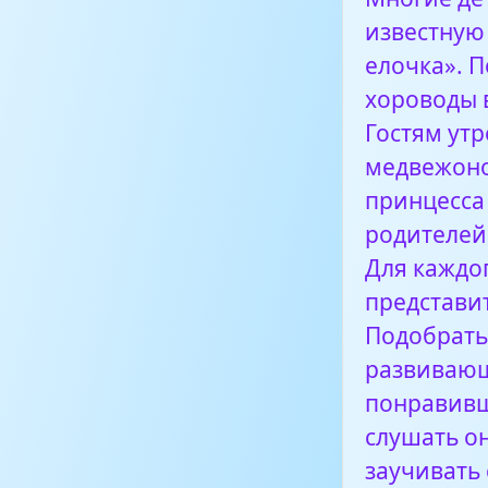
известную
елочка». 
хороводы 
Гостям утр
медвежонок
принцесса 
родителей
Для каждо
представи
Подобрать 
развивающ
понравивш
слушать о
заучивать 