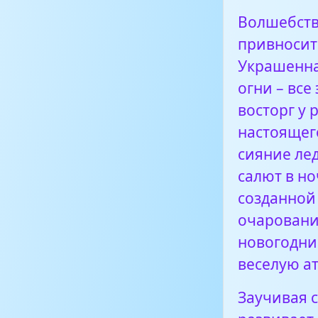
Волшебств
привносит 
Украшенна
огни – все
восторг у
настоящего
сияние ле
салют в но
созданной
очаровани
новогодни
веселую а
Заучивая 