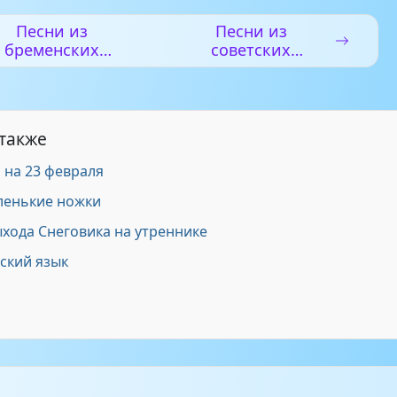
лок ледяной
2:56
Песни из
Песни из
бременских
советских
музыкантов
мультфильмов
зка
2:24
ло зимы
1:09
 также
 на 23 февраля
ёлочке
0:56
ленькие ножки
ыхода Снеговика на утреннике
ский язык
ки
1:10
ш
коня
2:17