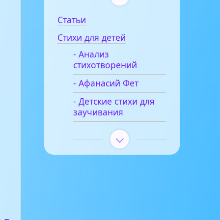
Статьи
Стихи для детей
- Анализ
стихотворений
- Афанасий Фет
- Детские стихи для
й
заучивания