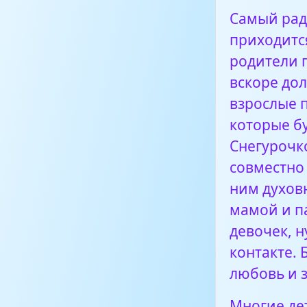
Снежинка
Самый рад
приходитс
Что такое н
родители 
вскоре до
взрослые 
которые б
Снегурочк
совместно
ним духов
мамой и п
девочек, 
контакте. 
любовь и з
Многие де