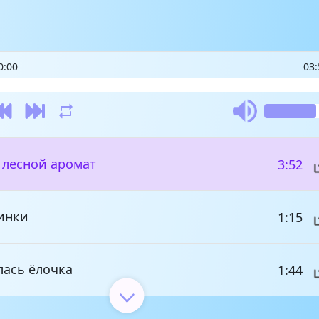
0:00
03:
 лесной аромат
3:52
инки
1:15
лась ёлочка
1:44