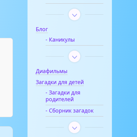
Блог
- Каникулы
Диафильмы
Загадки для детей
- Загадки для
родителей
- Сборник загадок