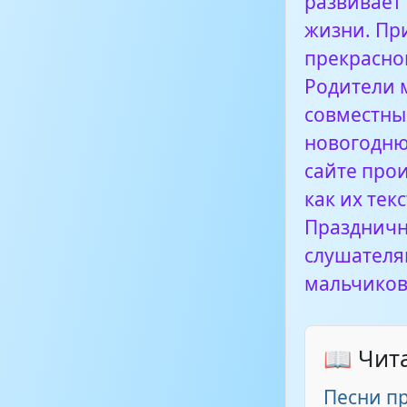
развивает 
жизни. При
прекрасно
Родители 
совместны
новогодню
сайте про
как их те
Праздничн
слушателя
мальчиков
📖 Чит
Песни п