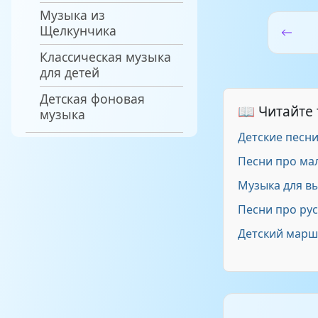
Зима - пото
Музыка из
Щелкунчика
Зимняя ска
Классическая музыка
для детей
Детская фоновая
Кабы не бы
📖 Читайте
музыка
Детские песни
Маленькой 
Песни про ма
Музыка для в
Песни про рус
Песенка Ум
Детский мар
Три белых 