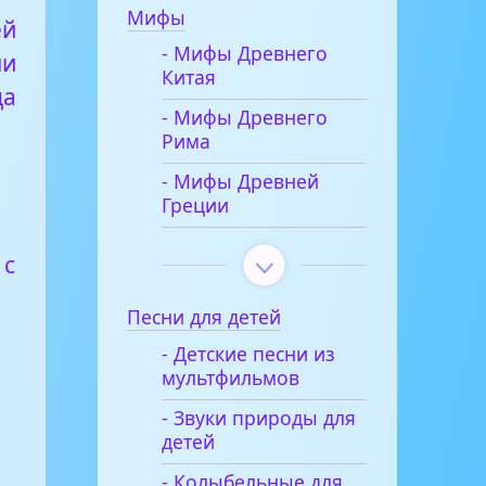
Мифы
ей
- Мифы Древнего
ни
Китая
да
- Мифы Древнего
Рима
- Мифы Древней
Греции
 с
Песни для детей
и
- Детские песни из
мультфильмов
- Звуки природы для
детей
- Колыбельные для