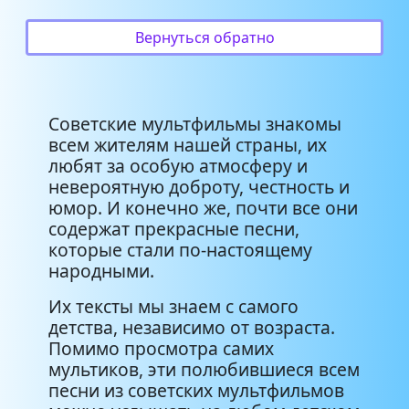
Чему учат в школе
1:59
Вернуться обратно
Карусель
0:14
Мы бандито гангстерито
2:44
Советские мультфильмы знакомы
всем жителям нашей страны, их
Лесной олень
2:50
любят за особую атмосферу и
невероятную доброту, честность и
В траве сидел кузнечик
1:32
юмор. И конечно же, почти все они
содержат прекрасные песни,
Куда ты тропика меня привела
1:14
которые стали по-настоящему
народными.
Колыбельная медведицы
3:51
Их тексты мы знаем с самого
детства, независимо от возраста.
33 коровы
2:27
Помимо просмотра самих
мультиков, эти полюбившиеся всем
песни из советских мультфильмов
Песня о медведях
2:55