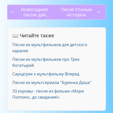
Новогодние
Песня Утиные
Человек собаке друг
1:48
песни для
истории
детей
Луч солнца золотой
2:30
📖 Читайте также
Если добрый ты
1:36
Песни из мультфильмов для детского
Песня Чебурашки
1:31
караоке
Песни из мультфильмов про Трех
Песенка кота Леопольда
2:00
богатырей
Саундтрек к мультфильму Вперед
Песня красной шапочки
2:20
Песни из мультсериала "Буренка Даша"
Песня Водяного
1:27
33 коровы - песня из фильма «Мэри
Поппинс, до свидания!»
Песенка крокодила Гены
1:54