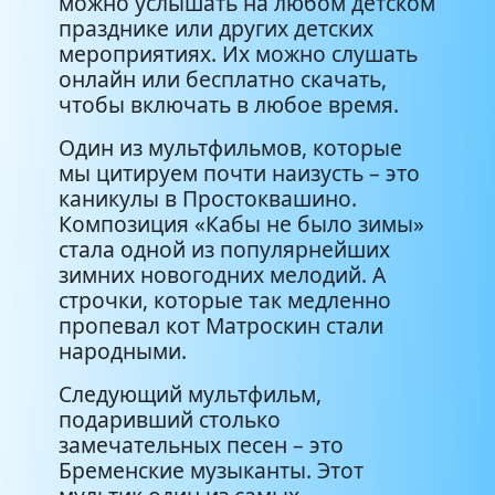
можно услышать на любом детском
празднике или других детских
Танец маленьких утят
2:52
мероприятиях. Их можно слушать
онлайн или бесплатно скачать,
Спят усталые игрушки
2:31
чтобы включать в любое время.
Один из мультфильмов, которые
Песенка Винни-Пуха
0:39
мы цитируем почти наизусть – это
каникулы в Простоквашино.
Рыжий рыжий конопатый
2:20
Композиция «Кабы не было зимы»
стала одной из популярнейших
Прекрасное далёко
3:11
зимних новогодних мелодий. А
строчки, которые так медленно
Голубой вагон
3:22
пропевал кот Матроскин стали
народными.
Улыбка
2:03
Следующий мультфильм,
подаривший столько
Антошка
2:14
замечательных песен – это
Бременские музыканты. Этот
Кто ходит в гости по утрам
4:26