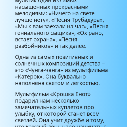
мультик один из самых
насыщенных прекрасными
мелодиями: «Ничего на свете
А может быть ворона
4:26
лучше нету», «Песня Трубадура»,
«Мы к вам заехали на час», «Песня
Песенка льва и черепахи
2:06
гениального сыщика», «Ох рано,
встает охрана», «Песня
Чунга чанга
2:14
разбойников» и так далее.
Одна из самых позитивных и
солнечных композиций детства –
это «Чунга-чанга» из мультфильма
«Катерок». Она буквально
наполнена светом и легкостью.
Мультфильм «Крошка Енот»
подарил нам несколько
замечательных куплетов про
улыбку, от которой станет всем
светлей. Она учит дружбе и тому,
что каждый день надо начинать с