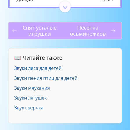
Дождь в лесу
1:17
Спят усталые
Песенка
Дождь и гром
9:44
игрушки
осьминожков
Звуки первого грома
1:10
📖 Читайте также
Летний дождь
4:26
Звуки леса для детей
Наедине с дождем
42:40
Звуки пения птиц для детей
Звуки мяукания
Раскаты грома и тихий дождь
3:11
Звуки лягушек
Тропический рай
35:13
Звук сверчка