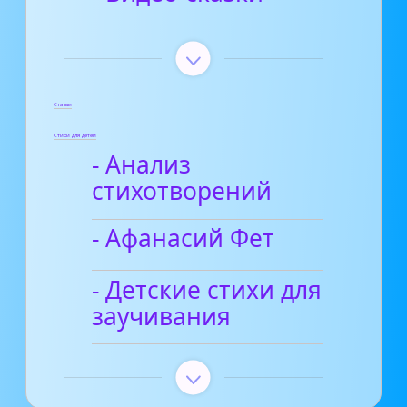
Статьи
Стихи для детей
- Анализ
стихотворений
- Афанасий Фет
- Детские стихи для
заучивания