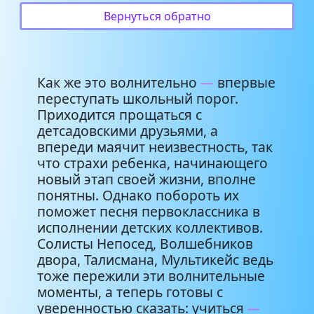
Нам за ручку с мамами не
2:32
Вернуться обратно
страшно
Первоклашка
2:02
Как же это волнительно
—
впервые
Первоклашка
3:52
переступать школьный порог.
Приходится прощаться с
детсадовскими друзьями, а
впереди маячит неизвестность, так
что страхи ребенка, начинающего
новый этап своей жизни, вполне
понятны. Однако побороть их
поможет песня первоклассника в
исполнении детских коллективов.
Солисты Непосед, Волшебников
двора, Талисмана, Мультикейс ведь
тоже пережили эти волнительные
моменты, а теперь готовы с
уверенностью сказать: учиться
—