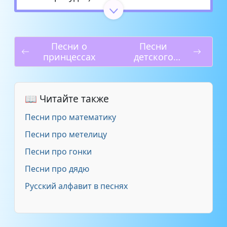
Буквы и слова
3:38
Песни о
Песни
Начальная школа
3:30
принцессах
детского
музыкального
Косички
2:15
театра
«Домисолька»
📖 Читайте также
Первоклассник
3:26
Песни про математику
Песенка первоклашки
3:36
Песни про метелицу
Песни про гонки
Первоклашки
1:35
Песни про дядю
Мой учитель
3:34
Русский алфавит в песнях
Первый раз в первый класс
2:07