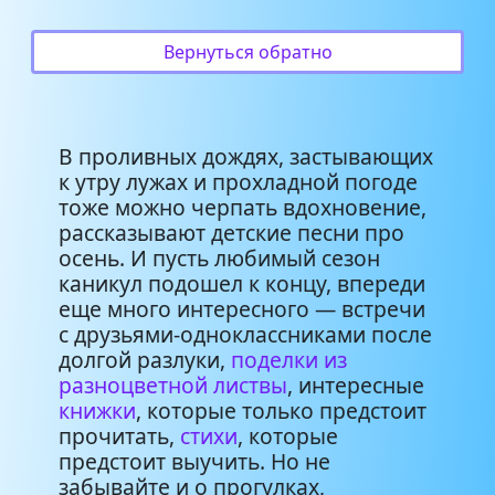
Осенняя (Арт-студия «Детский
3:57
Мир»)
Вернуться обратно
В проливных дождях, застывающих
к утру лужах и прохладной погоде
тоже можно черпать вдохновение,
рассказывают детские песни про
осень. И пусть любимый сезон
каникул подошел к концу, впереди
еще много интересного — встречи
с друзьями-одноклассниками после
долгой разлуки,
поделки из
разноцветной листвы
, интересные
книжки
, которые только предстоит
прочитать,
стихи
, которые
предстоит выучить. Но не
забывайте и о прогулках,