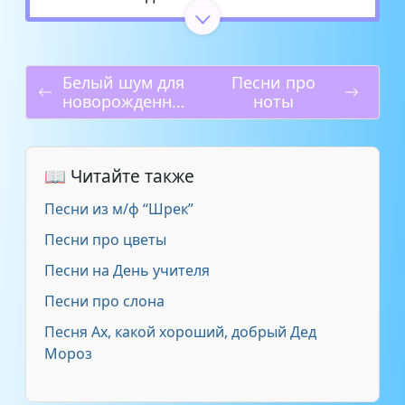
Ах, какая осень!
3:24
Белый шум для
Песни про
Осенний пейзаж
2:47
новорожденны
ноты
х
Осенняя загадка
2:04
📖 Читайте также
Осенние дорожки
2:13
Песни из м/ф “Шрек”
Осень-раскрасавица
3:09
Песни про цветы
Песни на День учителя
Что нам осень принесет
1:11
Песни про слона
Осенний блюз
3:48
Песня Ах, какой хороший, добрый Дед
Мороз
Танец капелек
2:37