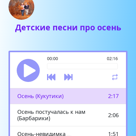
Детские песни про осень
00:00
02:16
Осень (Кукутики)
2:17
Осень постучалась к нам
2:06
(Барбарики)
Осень-невидимка
1:51