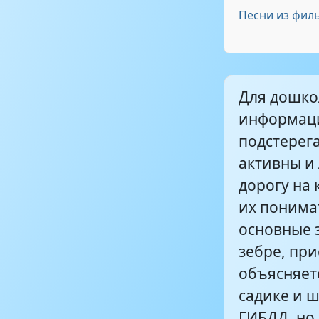
Песни из фил
Разрешаетс
Для дошко
Светофор - 
информаци
подстерега
Светофоры
активны и
дорогу на 
Поющие све
их понима
основные 
зебре, при
объясняет
садике и 
ГИБДД, но