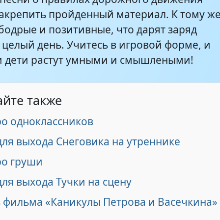
закрепить пройденный материал. К тому ж
бодрые и позитивные, что дарят заряд
 целый день. Учитесь в игровой форме, и
и дети растут умными и смышлеными!
айте также
ро одноклассников
для выхода Снеговика на утреннике
ро груши
ля выхода Тучки на сцену
з фильма «Каникулы Петрова и Васечкина»