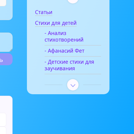
Статьи
Стихи для детей
- Анализ
стихотворений
- Афанасий Фет
- Детские стихи для
заучивания