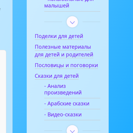
малышей
е
Поделки для детей
Полезные материалы
для детей и родителей
Пословицы и поговорки
Сказки для детей
- Анализ
произведений
- Арабские сказки
- Видео-сказки