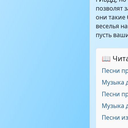
позволят 
они такие 
веселья на
пусть ваш
📖 Чит
Песни п
Музыка 
Песни п
Музыка д
Песни и