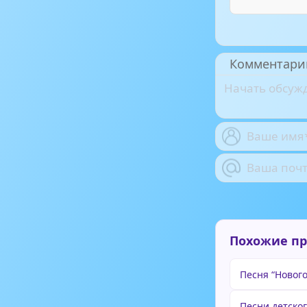
Комментари
Похожие п
Песня “Нового
Песни детско