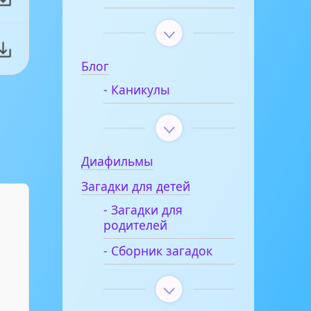
Блог
- Каникулы
Диафильмы
Загадки для детей
- Загадки для
родителей
- Сборник загадок