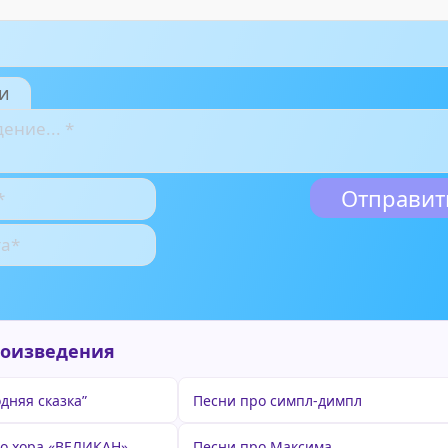
и
роизведения
дняя сказка”
Песни про симпл-димпл
го хора «ВЕЛИКАН»
Песни про Максима