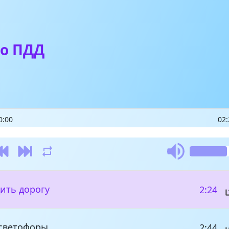
ро ПДД
0:00
02:
ить дорогу
2:24
 светофоры
2:44