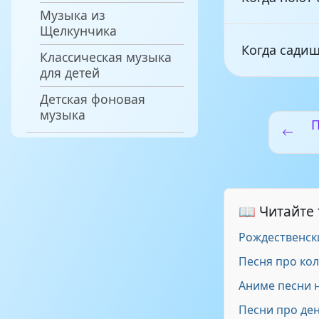
Музыка из
Щелкунчика
Когда садиш
Классическая музыка
для детей
Детская фоновая
Кручу, кручу
музыка
П
Знай ПДД
ПДД
📖 Читайте
Рождественск
Дорожный з
Песня про ко
Аниме песни 
Песни про де
Правила на