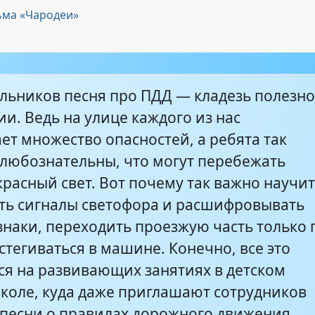
ьма «Чародеи»
я-запрещается
1:51
льников песня про ПДД — кладезь полезн
на посту
3:24
и. Ведь на улице каждого из нас
ет множество опасностей, а ребята так
3:44
 любознательны, что могут перебежать
красный свет. Вот почему так важно научи
тофоры - Помни правила движения
2:36
ть сигналы светофора и расшифровывать
знаки, переходить проезжую часть только 
стегиваться в машине. Конечно, все это
ся на развивающих занятиях в детском
школе, куда даже приглашают сотрудников
 песни о правилах дорожного движения