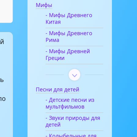
Мифы
- Мифы Древнего
Китая
- Мифы Древнего
Рима
ой
- Мифы Древней
Греции
ть
Песни для детей
по
- Детские песни из
мультфильмов
- Звуки природы для
детей
- Колыбельные для