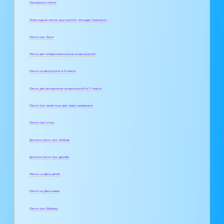
Пасхальные песни
Новогодние песни шоу-группы «Киндер Сюрприз»
Песни про быка
Песни для четвероклассников на выпускной
Песни на выпускной в 9 классе
Песни для школьников на выпускной в 11 классе
Песни про животных для самых маленьких
Песни про птиц
Детские песни про любовь
Детские песни про дружбу
Песни на День детей
Песни на День мамы
Песни про бабушку