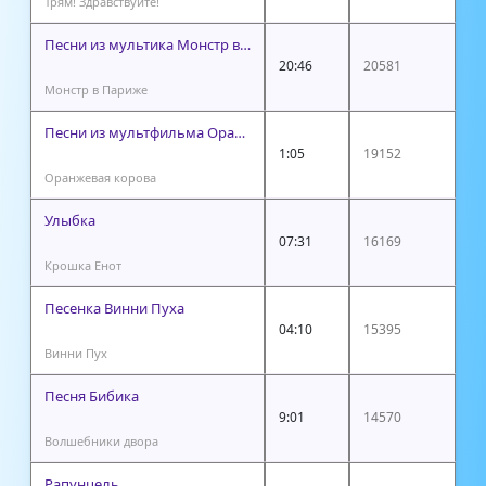
Трям! Здравствуйте!
Песни из мультика Монстр в Париже
20:46
20581
Монстр в Париже
Песни из мультфильма Оранжевая корова
1:05
19152
Оранжевая корова
Улыбка
07:31
16169
Крошка Енот
Песенка Винни Пуха
04:10
15395
Винни Пух
Песня Бибика
9:01
14570
Волшебники двора
Рапунцель