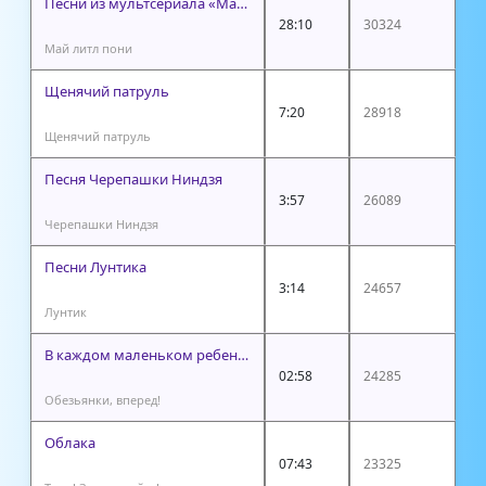
Песни из мультсериала «Май литл пони»
28:10
30324
Май литл пони
Щенячий патруль
7:20
28918
Щенячий патруль
Песня Черепашки Ниндзя
3:57
26089
Черепашки Ниндзя
Песни Лунтика
3:14
24657
Лунтик
В каждом маленьком ребенке
02:58
24285
Обезьянки, вперед!
Облака
07:43
23325