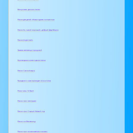
Минусовки детских песен
Песня для детей «Новогодняя считалочка»
Песня Ах, какой хороший, добрый Дед Мороз
Песня Jingle bells
Замела метелица город мой
Хороводные новогодние песни
Песни Санта-Клауса
Праздник к нам приходит (Coca Cola)
Пока часы 12 бьют
Песни про хлопушки
Песни про Старый Новый год
Песни на Масленицу
Песни про космонавтов и космос