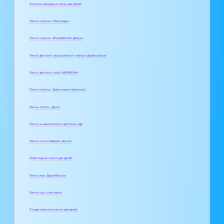
Русские народные песни для детей
Песни группы «Непоседы»
Песни группы «Волшебники двора»
Песни детского музыкального театра «Домисолька»
Песни детского хора «ВЕЛИКАН»
Песни группы "Джинсовые мальчики"
Песни «Голос. Дети»
Песни на выпускной в детском саду
Песни на последний звонок
Новогодние песни для детей
Песни про Деда Мороза
Песни про снеговика
Рождественские песни для детей