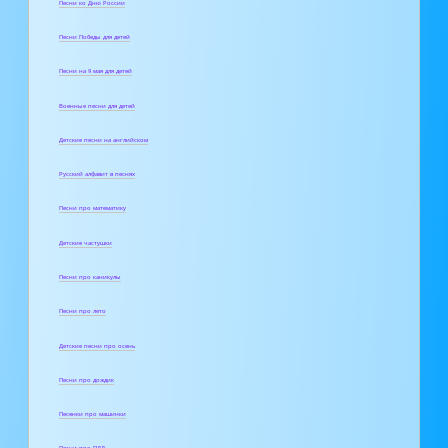
Песни ко Дню России
Песни Победы для детей
Песни на 9 мая для детей
Военные песни для детей
Детские песни на английском
Русский алфавит в песнях
Песни про математику
Детские частушки
Песни про каникулы
Песни про лето
Детские песни про осень
Песни про дождик
Песенки про машинки