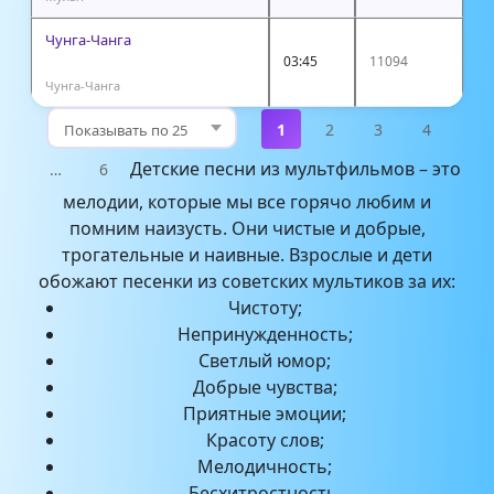
Чунга-Чанга
03:45
11094
Чунга-Чанга
1
2
3
4
Детские песни из мультфильмов – это
…
6
мелодии, которые мы все горячо любим и
помним наизусть. Они чистые и добрые,
трогательные и наивные. Взрослые и дети
обожают песенки из советских мультиков за их:
Чистоту;
Непринужденность;
Светлый юмор;
Добрые чувства;
Приятные эмоции;
Красоту слов;
Мелодичность;
Бесхитростность.