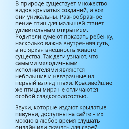
В природе существует множество
видов крылатых созданий, и все
Пеночка
1:55
они уникальны. Разнообразное
пение птиц для малышей станет
Пересмешник
1:10
удивительным открытием.
Родители сумеют показать ребенку,
Песни уральских птиц
6:41
насколько важна внутренняя суть,
а не яркая внешность живого
Песня птиц в горах
2:33
существа. Так дети узнают, что
самыми мелодичными
исполнителями являются
Петух
1:17
небольшие и невзрачные на
первый взгляд птахи. Красивейшие
Поползень
0:47
же птицы мира не отличаются
особой сладкоголосостью.
Синица
0:57
Звуки, которые издают крылатые
певуньи, доступны на сайте – их
Снегирь
3:10
можно в любое время слушать
онлайн или скачать для своей