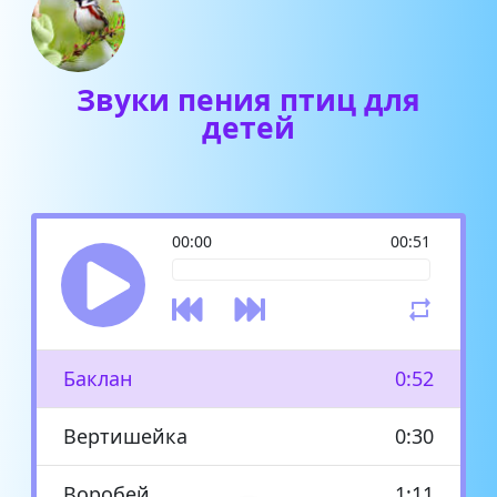
Звуки пения птиц для
детей
00:00
00:51
Баклан
0:52
Вертишейка
0:30
Воробей
1:11