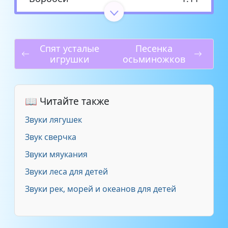
Ворона
1:01
Спят усталые
Песенка
Дрозд
0:38
игрушки
осьминожков
Дятел
1:10
📖 Читайте также
Жаворонок
0:30
Звуки лягушек
Завирушка
0:40
Звук сверчка
Звуки мяукания
Зарянка
0:51
Звуки леса для детей
Зеленушка
0:36
Звуки рек, морей и океанов для детей
Зяблик
0:53