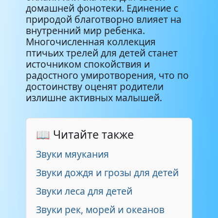
Сова
0:53
домашней фонотеки. Единение с
природой благотворно влияет на
Соловей
2:17
внутренний мир ребенка.
Многочисленная коллекция
птичьих трелей для детей станет
Утренние песни птиц
2:43
источником спокойствия и
радостного умиротворения, что по
Флейтовая птица
0:46
достоинству оценят родители
излишне активных малышей.
Цапля
1:03
Черный дрозд
1:29
📖 Читайте также
Звуки мяукания
Чечетка
0:05
Звуки дождя и грозы для детей
Чиж
0:38
Звуки леса для детей
Щегол
2:42
Звуки рек, морей и океанов