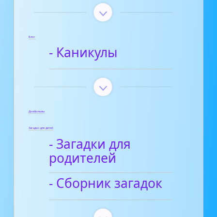
Блог
- Каникулы
Диафильмы
Загадки для детей
- Загадки для
родителей
- Сборник загадок