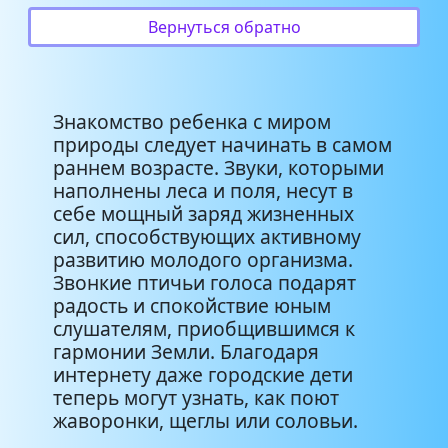
Иволга
0:29
Вернуться обратно
Каменка
0:44
Знакомство ребенка с миром
Коноплянка
1:11
природы следует начинать в самом
раннем возрасте. Звуки, которыми
Крапивник
3:07
наполнены леса и поля, несут в
себе мощный заряд жизненных
Кукушка
0:22
сил, способствующих активному
развитию молодого организма.
Ласточка
0:35
Звонкие птичьи голоса подарят
радость и спокойствие юным
слушателям, приобщившимся к
Маленькая мухоловка
0:11
гармонии Земли. Благодаря
интернету даже городские дети
Овсянка
1:27
теперь могут узнать, как поют
жаворонки, щеглы или соловьи.
Певчий сорокопут
0:29