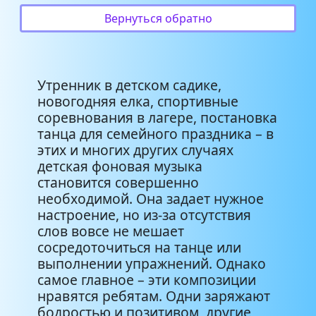
Детская полька
1:39
Вернуться обратно
Для игр на природе
1:36
Быстрая музыка для
Утренник в детском садике,
1:20
соревнований
новогодняя елка, спортивные
соревнования в лагере, постановка
танца для семейного праздника – в
Для детского дефиле (в
1:20
этих и многих других случаях
платьях или костюмах)
детская фоновая музыка
становится совершенно
Для отдыха после
1:13
необходимой. Она задает нужное
напряженных занятий
настроение, но из-за отсутствия
слов вовсе не мешает
Для физминутки
1:07
сосредоточиться на танце или
выполнении упражнений. Однако
Для хоровода
1:37
самое главное – эти композиции
нравятся ребятам. Одни заряжают
Для детского видео
1:24
бодростью и позитивом, другие