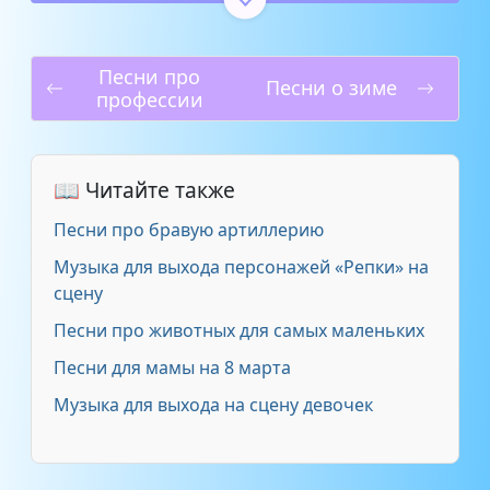
"Сломанное радио"
0:41
Песни про
Гангстерская
3:48
Песни о зиме
профессии
Для детской зарядки
1:25
📖 Читайте также
Для спорта
1:44
Песни про бравую артиллерию
Детское танго
1:42
Музыка для выхода персонажей «Репки» на
сцену
Для выхода клоуна на сцену в
1:29
Песни про животных для самых маленьких
детском саду
Песни для мамы на 8 марта
Для детской хореографии
1:01
Музыка для выхода на сцену девочек
В стиле рок
1:25