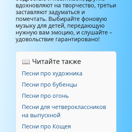
вдохновляют на творчество, третьи
заставляют задуматься и
Для забега
1:45
помечтать. Выбирайте фоновую
музыку для детей, передающую
Для детской аэробики
1:17
нужную вам эмоцию, и слушайте –
удовольствие гарантировано!
Спокойная музыка для
1:11
рисования
📖 Читайте также
Для детского флешмоба
1:04
Песни про художника
Зажигательная
1:03
Песни про бубенцы
Песни про огонь
Для детского творчества
1:40
Песни для четвероклассников
Для веселой ходьбы в детском
1:18
на выпускной
садике
Песни про Кощея