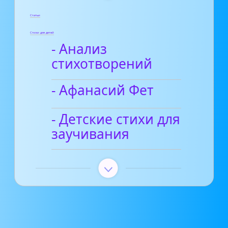
Статьи
Стихи для детей
- Анализ
стихотворений
- Афанасий Фет
- Детские стихи для
заучивания