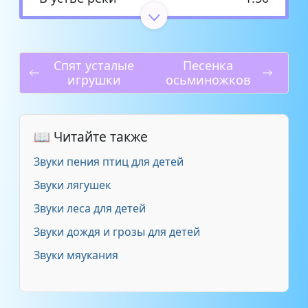
Волшебные песни китов
6:17
Спят усталые
Песенка
Горбатый кит
4:36
игрушки
осьминожков
Дыхание моря
31:02
📖 Читайте также
Звуки дельфинов
7:13
Звуки пения птиц для детей
Морской прибой
26:13
Звуки лягушек
Звуки леса для детей
Океанский прибой
10:46
Звуки дождя и грозы для детей
По лесной тропинке к озеру
39:25
Звуки мяукания
Пруд
3:44