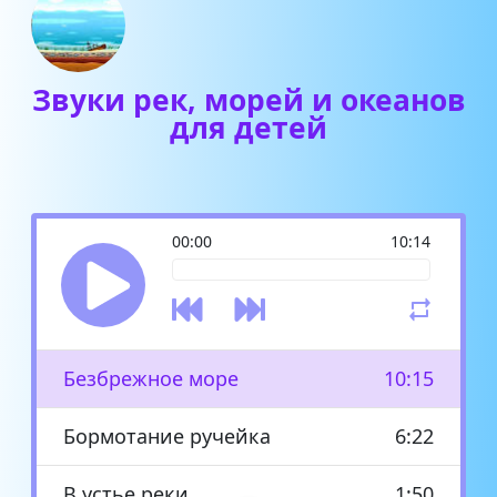
Звуки рек, морей и океанов
для детей
00:00
10:14
Безбрежное море
10:15
Бормотание ручейка
6:22
В устье реки
1:50