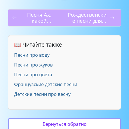
Jingle bells на русском -
2:38
Бубенцы
Песня Ах,
Рождественски
какой
е песни для
Детская песня - Jingle Bells
1:17
хороший,
детей
добрый Дед
Jingle Bells (для караоке)
2:20
Мороз
📖 Читайте также
Jingle Bells (минус)
2:11
Песни про воду
Песни про жуков
Песни про цвета
Французские детские песни
Детские песни про весну
Вернуться обратно