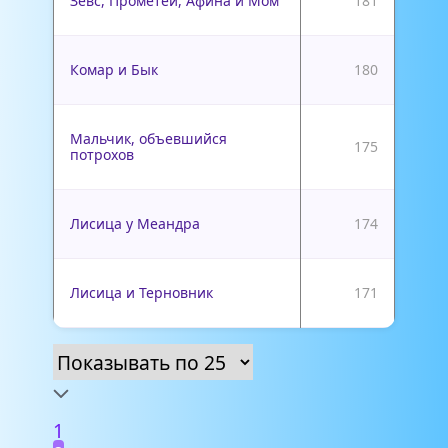
Зевс, Прометей, Афина и Мом
181
Комар и Бык
180
Мальчик, объевшийся
175
потрохов
Лисица у Меандра
174
Лисица и Терновник
171
1