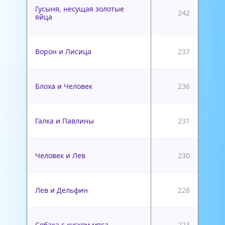
Гусыня, несущая золотые
242
яйца
Ворон и Лисица
237
Блоха и Человек
236
Галка и Павлины
231
Человек и Лев
230
Лев и Дельфин
228
Собака с куском мяса
223