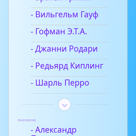
- Вильгельм Гауф
- Гофман Э.Т.А.
- Джанни Родари
- Редьярд Киплинг
- Шарль Перро
Русские сказочники
- Александр