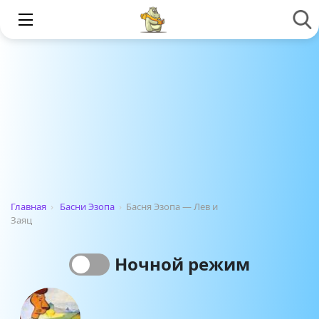
Главная
›
Басни Эзопа
›
Басня Эзопа — Лев и
Заяц
Ночной режим