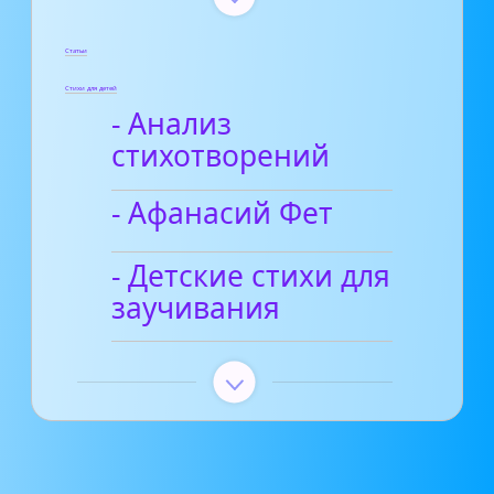
Статьи
Стихи для детей
- Анализ
стихотворений
- Афанасий Фет
- Детские стихи для
заучивания