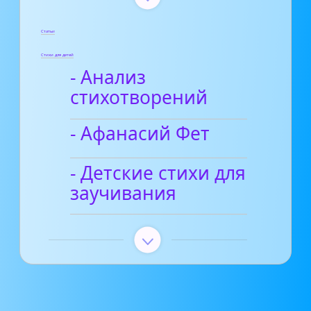
Статьи
Стихи для детей
- Анализ
стихотворений
- Афанасий Фет
- Детские стихи для
заучивания