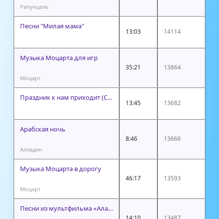
Рапунцель
Песни "Милая мама"
13:03
14114
Музыка Моцарта для игр
35:21
13864
Моцарт
Праздник к нам приходит (Coca Cola)
13:45
13682
Арабская ночь
8:46
13666
Алладин
Музыка Моцарта в дорогу
46:17
13593
Моцарт
Песни из мультфильма «Аладдин»
14:10
13487