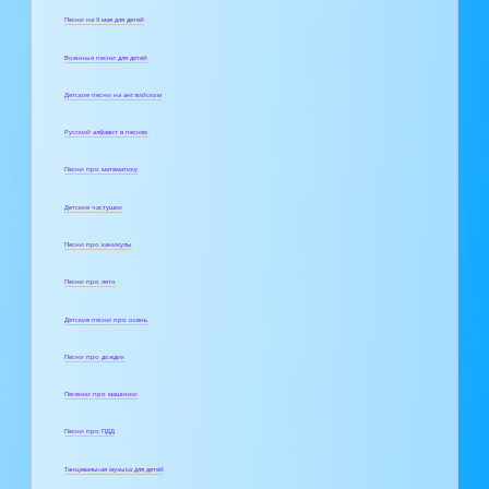
Песни на 9 мая для детей
Военные песни для детей
Детские песни на английском
Русский алфавит в песнях
Песни про математику
Детские частушки
Песни про каникулы
Песни про лето
Детские песни про осень
Песни про дождик
Песенки про машинки
Песни про ПДД
Танцевальная музыка для детей