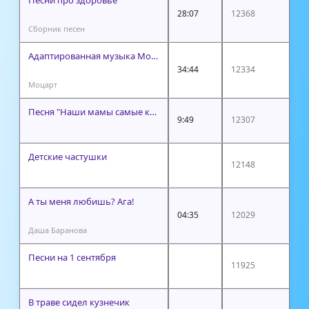
28:07
12368
Сборник песен
Адаптированная музыка Моцарта
34:44
12334
Моцарт
Песня "Наши мамы самые красивые"
9:49
12307
Детские частушки
12148
А ты меня любишь? Ага!
04:35
12029
Даша Баранова
Песни на 1 сентября
11925
В траве сидел кузнечик