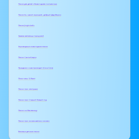
Песня для детей «Новогодняя считалочка»
Песня Ах, какой хороший, добрый Дед Мороз
Песня Jingle bells
Замела метелица город мой
Хороводные новогодние песни
Песни Санта-Клауса
Праздник к нам приходит (Coca Cola)
Пока часы 12 бьют
Песни про хлопушки
Песни про Старый Новый год
Песни на Масленицу
Песни про космонавтов и космос
Веселые детские песни