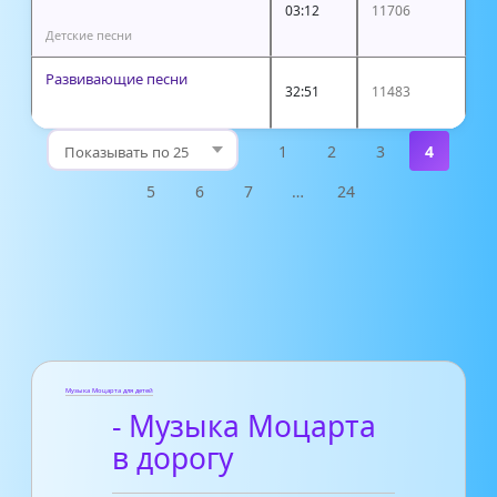
03:12
11706
Детские песни
Развивающие песни
32:51
11483
1
2
3
4
5
6
7
…
24
Музыка Моцарта для детей
- Музыка Моцарта
в дорогу