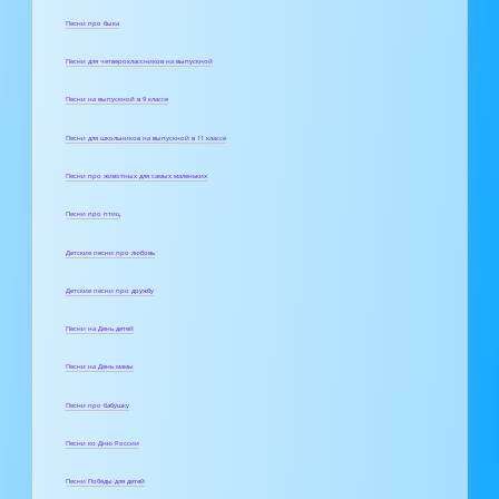
Песни про быка
Песни для четвероклассников на выпускной
Песни на выпускной в 9 классе
Песни для школьников на выпускной в 11 классе
Песни про животных для самых маленьких
Песни про птиц
Детские песни про любовь
Детские песни про дружбу
Песни на День детей
Песни на День мамы
Песни про бабушку
Песни ко Дню России
Песни Победы для детей