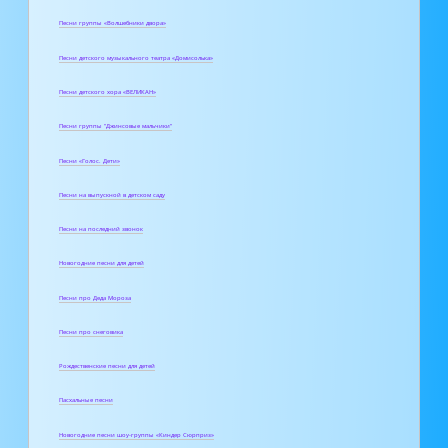
Песни группы «Волшебники двора»
Песни детского музыкального театра «Домисолька»
Песни детского хора «ВЕЛИКАН»
Песни группы "Джинсовые мальчики"
Песни «Голос. Дети»
Песни на выпускной в детском саду
Песни на последний звонок
Новогодние песни для детей
Песни про Деда Мороза
Песни про снеговика
Рождественские песни для детей
Пасхальные песни
Новогодние песни шоу-группы «Киндер Сюрприз»