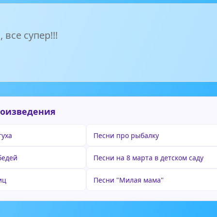
 все супер!!!
роизведения
туха
Песни про рыбалку
бедей
Песни на 8 марта в детском саду
иц
Песни "Милая мама"