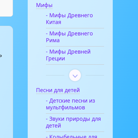
Мифы
- Мифы Древнего
Китая
- Мифы Древнего
Рима
- Мифы Древней
ь
Греции
й
Песни для детей
- Детские песни из
мультфильмов
- Звуки природы для
детей
- Колыбельные для