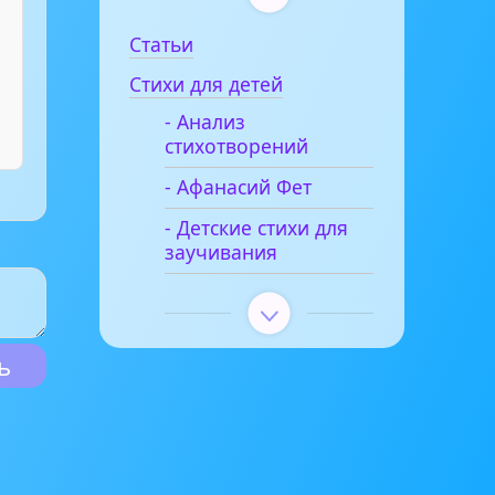
Статьи
Стихи для детей
- Анализ
стихотворений
- Афанасий Фет
- Детские стихи для
заучивания