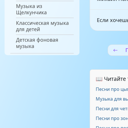
Музыка из
Щелкунчика
Если хочешь
Классическая музыка
для детей
Детская фоновая
Нам поможе
музыка
Олег Шабато
📖 Читайте
Александр Г
Песни про цы
Музыка для вы
Михаил Соло
Песни для че
Песни про зо
Наталья Жук