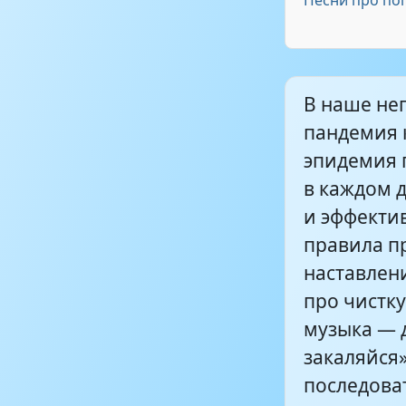
Песни про по
Олег Анофри
В наше неп
пандемия 
эпидемия 
в каждом д
и эффекти
правила п
наставлен
про чистку
музыка — д
закаляйся»
последоват