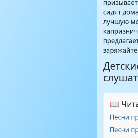
призывает
сидят дом
лучшую мо
капризнич
предлагае
заряжайте
Детски
слушат
📖 Чит
Песни пр
Песни п