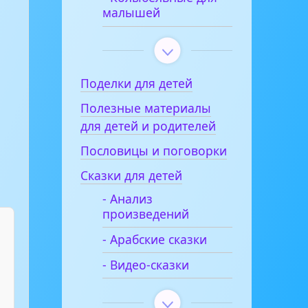
малышей
Поделки для детей
Полезные материалы
для детей и родителей
Пословицы и поговорки
Сказки для детей
- Анализ
произведений
- Арабские сказки
- Видео-сказки