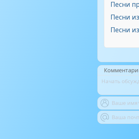
Песни п
Песни из
Песни и
Комментари