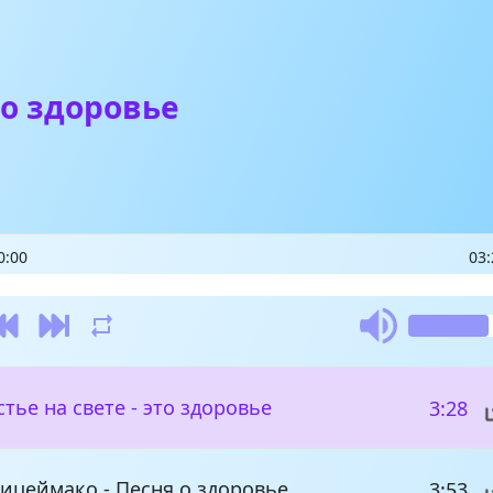
о здоровье
0:00
03:
стье на свете - это здоровье
3:28
ицеймако - Песня о здоровье
3:53