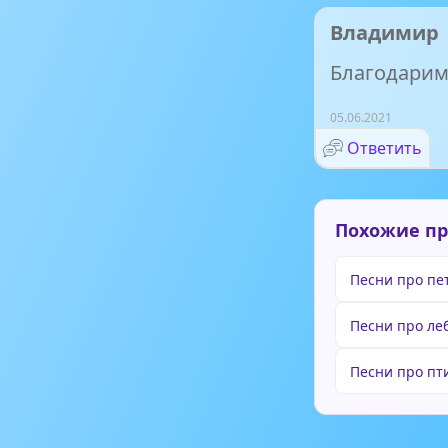
Владимир
Благодарим,
05.06.2021
Ответить
Похожие п
Песни про пе
Песни про ле
Песни про пт