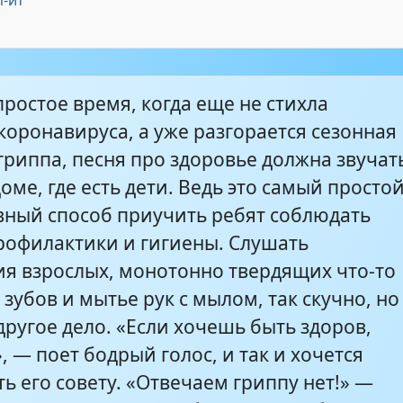
п-ит
ев - Будьте здоровы!
2:41
ростое время, когда еще не стихла
коронавируса, а уже разгорается сезонная
гриппа, песня про здоровье должна звучат
оме, где есть дети. Ведь это самый просто
вный способ приучить ребят соблюдать
рофилактики и гигиены. Слушать
ия взрослых, монотонно твердящих что-то
 зубов и мытье рук с мылом, так скучно, но
ругое дело. «Если хочешь быть здоров,
, — поет бодрый голос, и так и хочется
ь его совету. «Отвечаем гриппу нет!» —