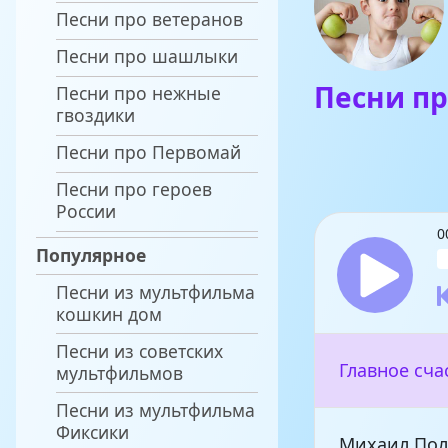
Песни про ветеранов
Песни про шашлыки
Песни пр
Песни про нежные
гвоздики
Песни про Первомай
Песни про героев
России
0
Популярное
Песни из мультфильма
кошкин дом
Песни из советских
Главное сча
мультфильмов
Песни из мультфильма
Фиксики
Михаил Пол