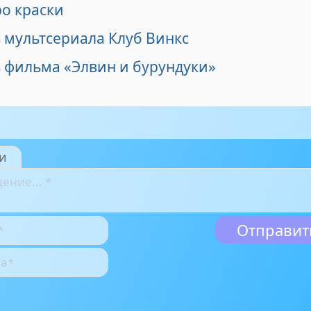
ро краски
 мультсериала Клуб Винкс
з фильма «Элвин и бурундуки»
и