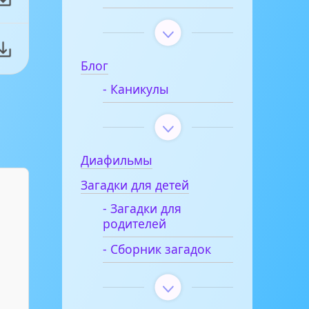
Блог
- Каникулы
Диафильмы
Загадки для детей
- Загадки для
родителей
- Сборник загадок