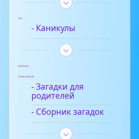
Блог
- Каникулы
Диафильмы
Загадки для детей
- Загадки для
родителей
- Сборник загадок