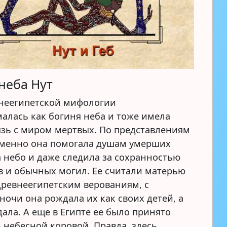
неба Нут
внеегипетской мифологии
алась как богиня неба и тоже имела
язь с миром мертвых. По представлениям
именно она помогала душам умерших
а небо и даже следила за сохранностью
в и обычных могил. Ее считали матерью
 древнеегипетским верованиям, с
ночи она рождала их как своих детей, а
ала. А еще в Египте ее было принято
 небесной коровой. Правда, здесь