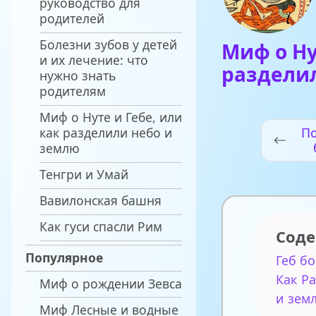
руководство для
родителей
Болезни зубов у детей
Миф о Ну
и их лечение: что
раздели
нужно знать
родителям
Миф о Нуте и Гебе, или
как разделили небо и
П
землю
Тенгри и Умай
Вавилонская башня
Как гуси спасли Рим
Сод
Популярное
Геб б
Как Р
Миф о рождении Зевса
и зем
Миф Лесные и водные