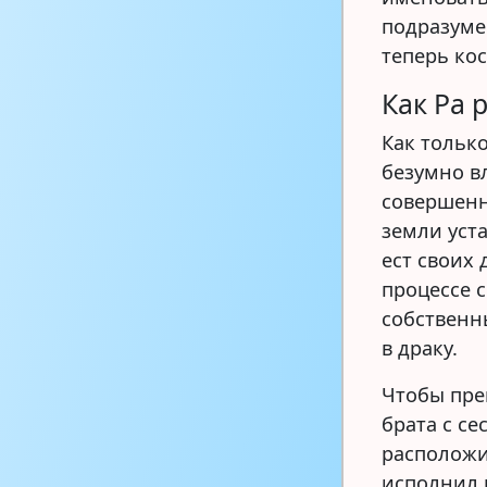
подразуме
теперь ко
Как Ра 
Как только
безумно в
совершенн
земли уст
ест своих 
процессе 
собственны
в драку.
Чтобы пре
брата с се
расположи
исполнил п