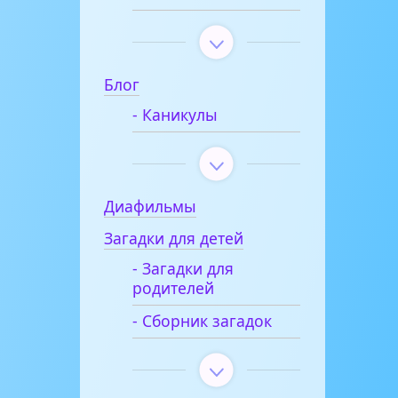
Блог
- Каникулы
Диафильмы
Загадки для детей
- Загадки для
родителей
- Сборник загадок