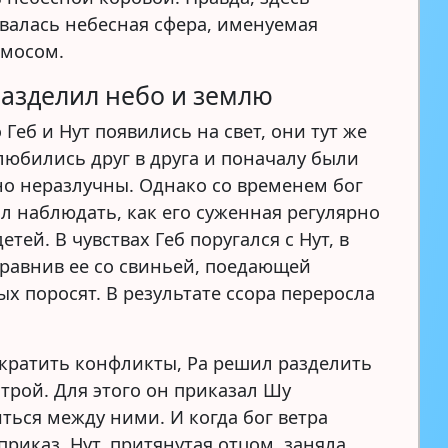
валась небесная сфера, именуемая
смосом.
разделил небо и землю
 Геб и Нут появились на свет, они тут же
любились друг в друга и поначалу были
о неразлучны. Однако со временем бог
ал наблюдать, как его суженная регулярно
детей. В чувствах Геб поругался с Нут, в
сравнив ее со свиньей, поедающей
х поросят. В результате ссора переросла
кратить конфликты, Ра решил разделить
строй. Для этого он приказал Шу
ться между ними. И когда бог ветра
риказ, Нут, притянутая отцом, заняла