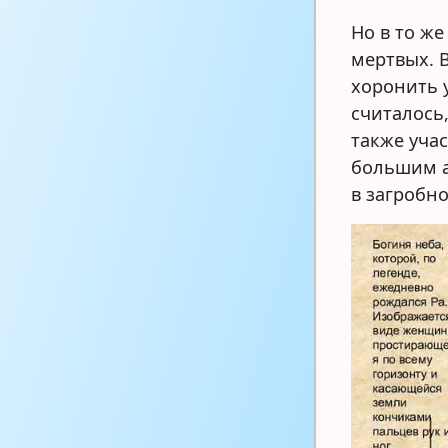
Но в то же
мертвых. 
хоронить 
считалось
также уча
большим а
в загробн