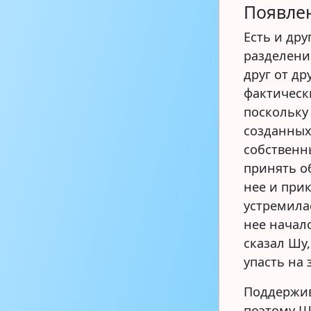
Появлен
Есть и др
разделени
друг от др
фактическ
поскольку 
созданных
собственны
принять о
нее и при
устремила
нее начал
сказал Шу,
упасть на
Поддержив
поэтому Ш