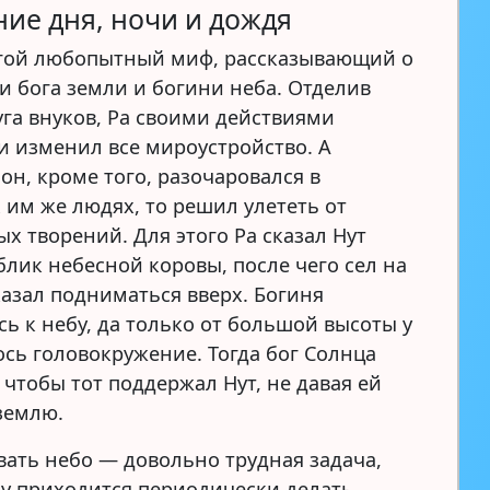
ие дня, ночи и дождя
угой любопытный миф, рассказывающий о
и бога земли и богини неба. Отделив
уга внуков, Ра своими действиями
и изменил все мироустройство. А
он, кроме того, разочаровался в
 им же людях, то решил улететь от
х творений. Для этого Ра сказал Нут
блик небесной коровы, после чего сел на
казал подниматься вверх. Богиня
сь к небу, да только от большой высоты у
ось головокружение. Тогда бог Солнца
 чтобы тот поддержал Нут, не давая ей
 землю.
ать небо — довольно трудная задача,
у приходится периодически делать