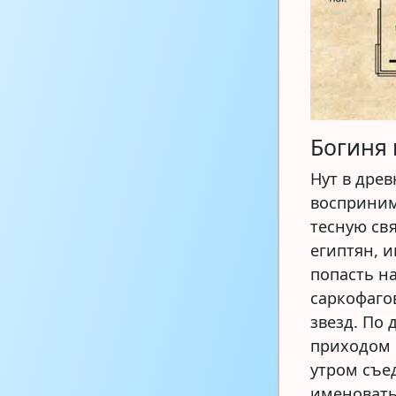
Богиня 
Нут в дре
восприним
тесную св
египтян, 
попасть н
саркофаго
звезд. По
приходом 
утром съед
именовать