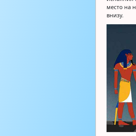
место на н
внизу.