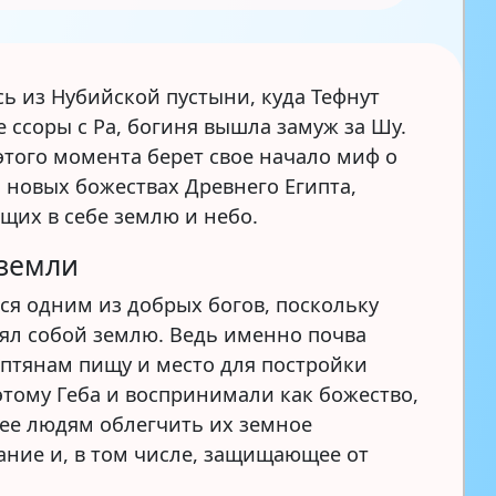
ь из Нубийской пустыни, куда Тефнут
е ссоры с Ра, богиня вышла замуж за Шу.
этого момента берет свое начало миф о
, новых божествах Древнего Египта,
их в себе землю и небо.
 земли
лся одним из добрых богов, поскольку
ял собой землю. Ведь именно почва
иптянам пищу и место для постройки
этому Геба и воспринимали как божество,
е людям облегчить их земное
ание и, в том числе, защищающее от