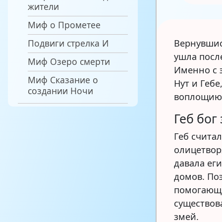
жители
Миф о Прометее
Подвиги стрелка И
Вернувшис
ушла посл
Миф Озеро смерти
Именно с 
Миф Сказание о
Нут и Гебе
создании Ночи
воплощиющ
Геб бог
Геб счита
олицетвор
давала ег
домов. По
помогающе
существов
змей.