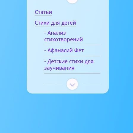
Статьи
Стихи для детей
- Анализ
стихотворений
- Афанасий Фет
- Детские стихи для
заучивания