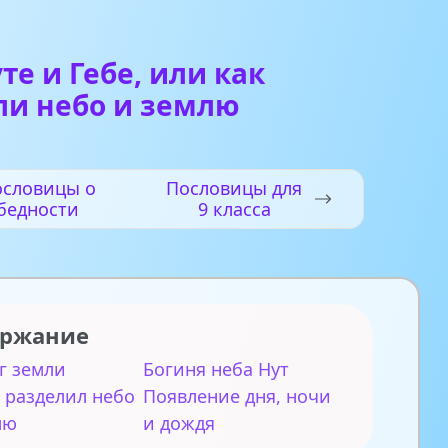
те и Гебе, или как
ли небо и землю
ословицы о
Пословицы для
бедности
9 класса
ержание
ог земли
Богиня неба Нут
а разделил небо
Появление дня, ночи
лю
и дождя